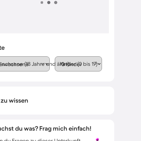
te
wachsene (18 Jahre und älter)
Kinder (0 bis 17)
 zu wissen
uchst du was? Frag mich einfach!
 du Fragen zu dieser Unterkunft