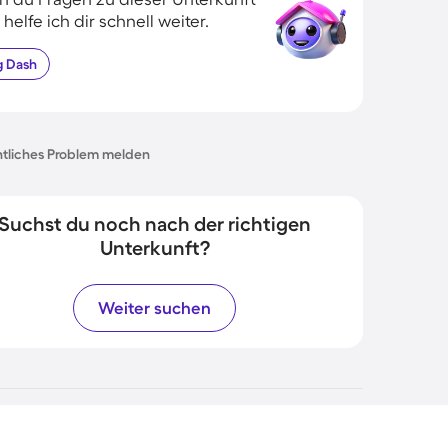
 helfe ich dir schnell weiter.
g
Dash
tliches Problem melden
Suchst du noch nach der richtigen
Unterkunft?
Weiter suchen