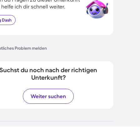
 helfe ich dir schnell weiter.
g
Dash
tliches Problem melden
Suchst du noch nach der richtigen
Unterkunft?
Weiter suchen