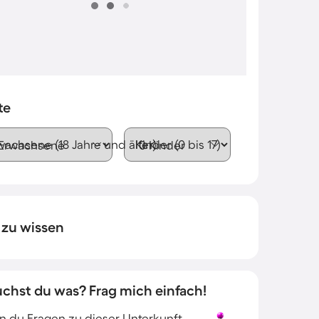
te
wachsene (18 Jahre und älter)
Kinder (0 bis 17)
 zu wissen
uchst du was? Frag mich einfach!
 du Fragen zu dieser Unterkunft