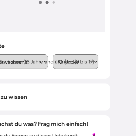
te
wachsene (18 Jahre und älter)
Kinder (0 bis 17)
 zu wissen
uchst du was? Frag mich einfach!
 du Fragen zu dieser Unterkunft