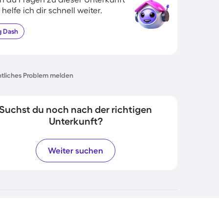
 helfe ich dir schnell weiter.
g
Dash
tliches Problem melden
Suchst du noch nach der richtigen
Unterkunft?
Weiter suchen