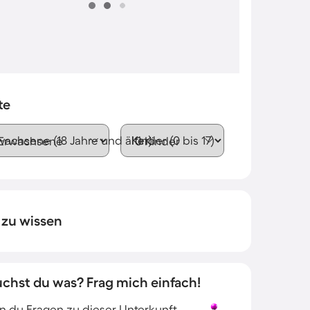
te
wachsene (18 Jahre und älter)
Kinder (0 bis 17)
 zu wissen
uchst du was? Frag mich einfach!
 du Fragen zu dieser Unterkunft