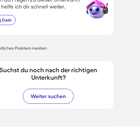
 helfe ich dir schnell weiter.
g
Dash
tliches Problem melden
Suchst du noch nach der richtigen
Unterkunft?
Weiter suchen