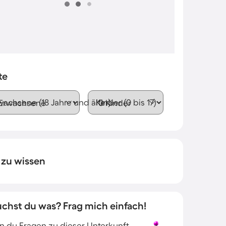
te
wachsene (18 Jahre und älter)
Kinder (0 bis 17)
 zu wissen
uchst du was? Frag mich einfach!
 du Fragen zu dieser Unterkunft