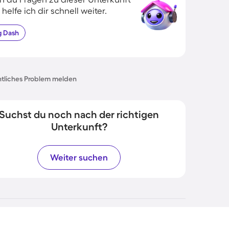
 helfe ich dir schnell weiter.
g
Dash
tliches Problem melden
Suchst du noch nach der richtigen
Unterkunft?
Weiter suchen