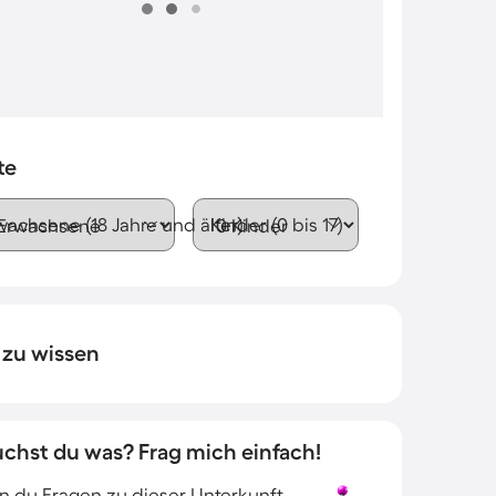
te
wachsene (18 Jahre und älter)
Kinder (0 bis 17)
 zu wissen
uchst du was? Frag mich einfach!
 du Fragen zu dieser Unterkunft