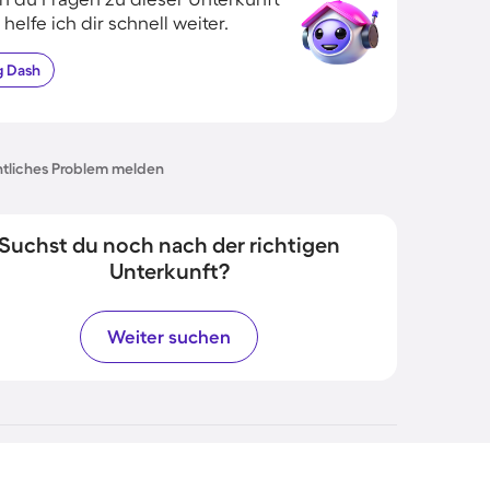
 helfe ich dir schnell weiter.
g
Dash
tliches Problem melden
Suchst du noch nach der richtigen
Unterkunft?
Weiter suchen