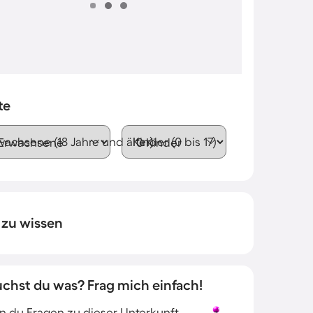
te
wachsene (18 Jahre und älter)
Kinder (0 bis 17)
 zu wissen
uchst du was? Frag mich einfach!
 du Fragen zu dieser Unterkunft