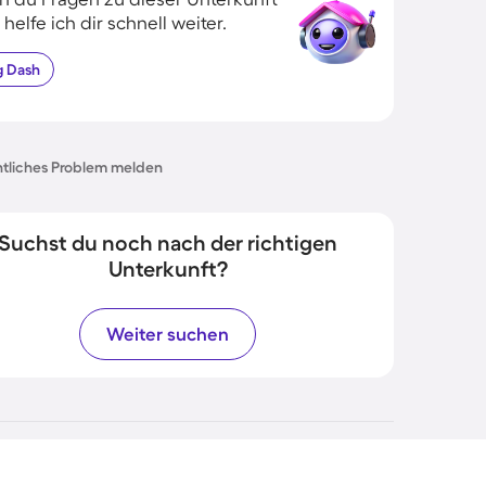
 helfe ich dir schnell weiter.
g
Dash
tliches Problem melden
Suchst du noch nach der richtigen
Unterkunft?
Weiter suchen