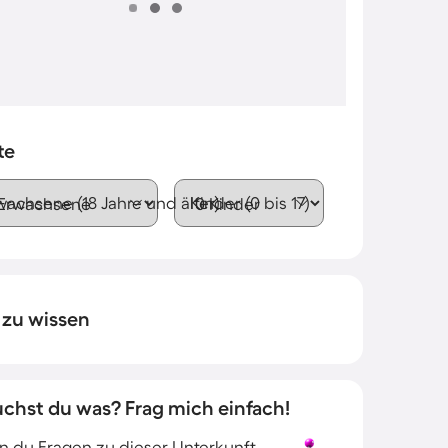
te
wachsene (18 Jahre und älter)
Kinder (0 bis 17)
 zu wissen
uchst du was? Frag mich einfach!
 du Fragen zu dieser Unterkunft