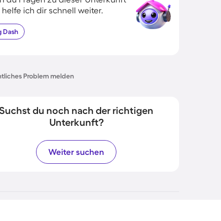
 helfe ich dir schnell weiter.
g
Dash
tliches Problem melden
Suchst du noch nach der richtigen
Unterkunft?
Weiter suchen