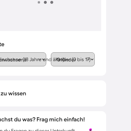
te
wachsene (18 Jahre und älter)
Kinder (0 bis 17)
 zu wissen
uchst du was? Frag mich einfach!
 du Fragen zu dieser Unterkunft