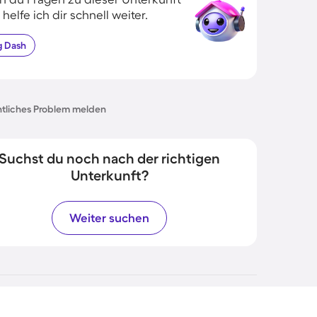
 helfe ich dir schnell weiter.
g
Dash
tliches Problem melden
Suchst du noch nach der richtigen
Unterkunft?
Weiter suchen