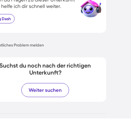
 helfe ich dir schnell weiter.
g
Dash
tliches Problem melden
Suchst du noch nach der richtigen
Unterkunft?
Weiter suchen