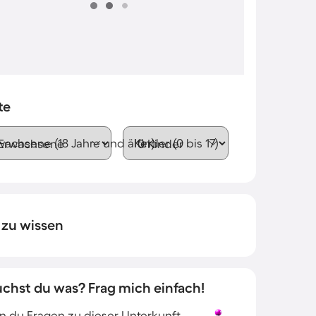
te
wachsene (18 Jahre und älter)
Kinder (0 bis 17)
 zu wissen
uchst du was? Frag mich einfach!
 du Fragen zu dieser Unterkunft