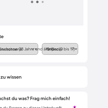
te
wachsene (18 Jahre und älter)
Kinder (0 bis 17)
 zu wissen
uchst du was? Frag mich einfach!
 du Fragen zu dieser Unterkunft