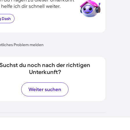
 helfe ich dir schnell weiter.
g
Dash
tliches Problem melden
Suchst du noch nach der richtigen
Unterkunft?
Weiter suchen