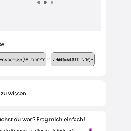
te
wachsene (18 Jahre und älter)
Kinder (0 bis 17)
 zu wissen
uchst du was? Frag mich einfach!
 du Fragen zu dieser Unterkunft