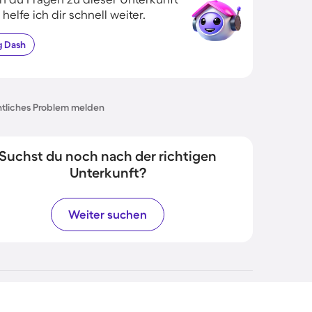
 helfe ich dir schnell weiter.
g
Dash
tliches Problem melden
Suchst du noch nach der richtigen
Unterkunft?
Weiter suchen