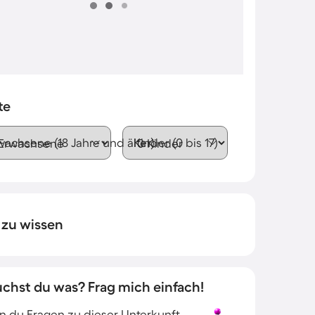
te
wachsene (18 Jahre und älter)
Kinder (0 bis 17)
 zu wissen
uchst du was? Frag mich einfach!
 du Fragen zu dieser Unterkunft