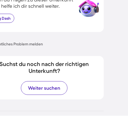
 helfe ich dir schnell weiter.
g
Dash
tliches Problem melden
Suchst du noch nach der richtigen
Unterkunft?
Weiter suchen