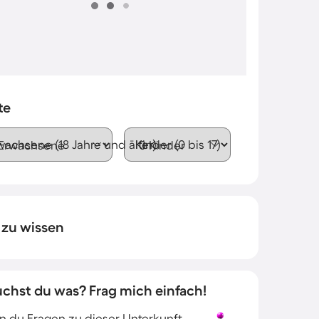
te
wachsene (18 Jahre und älter)
Kinder (0 bis 17)
 zu wissen
uchst du was? Frag mich einfach!
 du Fragen zu dieser Unterkunft