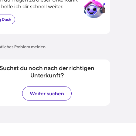
 helfe ich dir schnell weiter.
g
Dash
tliches Problem melden
Suchst du noch nach der richtigen
Unterkunft?
Weiter suchen