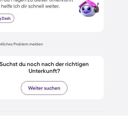
 helfe ich dir schnell weiter.
g
Dash
tliches Problem melden
Suchst du noch nach der richtigen
Unterkunft?
Weiter suchen