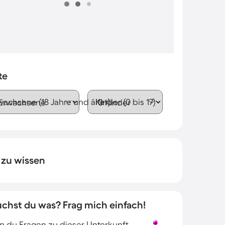
te
wachsene (18 Jahre und älter)
Kinder (0 bis 17)
 zu wissen
uchst du was? Frag mich einfach!
 du Fragen zu dieser Unterkunft