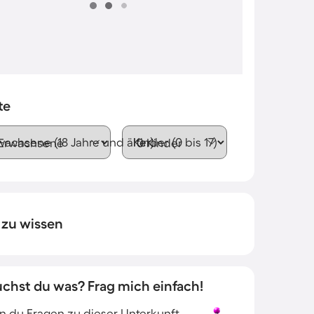
te
wachsene (18 Jahre und älter)
Kinder (0 bis 17)
 zu wissen
uchst du was? Frag mich einfach!
 du Fragen zu dieser Unterkunft