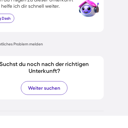
 helfe ich dir schnell weiter.
g
Dash
tliches Problem melden
Suchst du noch nach der richtigen
Unterkunft?
Weiter suchen