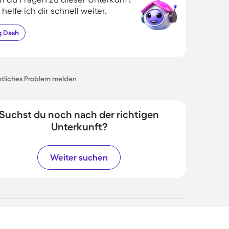
 helfe ich dir schnell weiter.
g
Dash
tliches Problem melden
Suchst du noch nach der richtigen
Unterkunft?
Weiter suchen