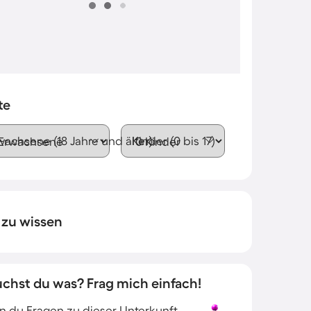
te
wachsene (18 Jahre und älter)
Kinder (0 bis 17)
 zu wissen
uchst du was? Frag mich einfach!
 du Fragen zu dieser Unterkunft