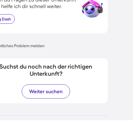
 helfe ich dir schnell weiter.
g
Dash
tliches Problem melden
Suchst du noch nach der richtigen
Unterkunft?
Weiter suchen