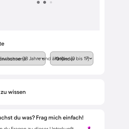
te
wachsene (18 Jahre und älter)
Kinder (0 bis 17)
 zu wissen
uchst du was? Frag mich einfach!
 du Fragen zu dieser Unterkunft