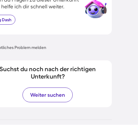
 helfe ich dir schnell weiter.
g
Dash
tliches Problem melden
Suchst du noch nach der richtigen
Unterkunft?
Weiter suchen