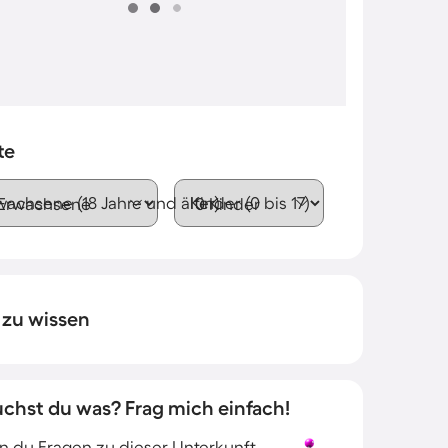
te
wachsene (18 Jahre und älter)
Kinder (0 bis 17)
 zu wissen
uchst du was? Frag mich einfach!
 du Fragen zu dieser Unterkunft