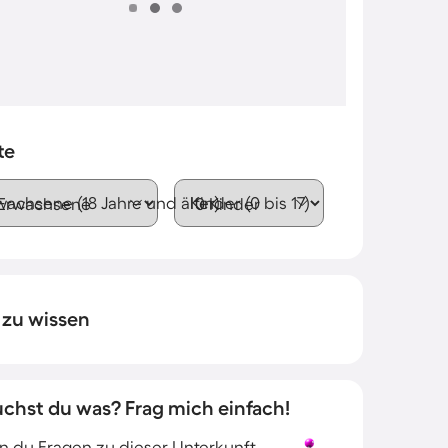
te
wachsene (18 Jahre und älter)
Kinder (0 bis 17)
 zu wissen
uchst du was? Frag mich einfach!
 du Fragen zu dieser Unterkunft