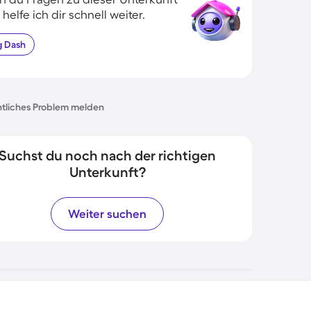
 helfe ich dir schnell weiter.
g
Dash
tliches Problem melden
Suchst du noch nach der richtigen
Unterkunft?
Weiter suchen