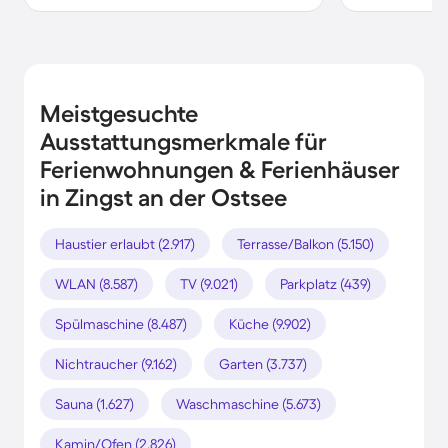
Meistgesuchte
Ausstattungsmerkmale für
Ferienwohnungen & Ferienhäuser
in Zingst an der Ostsee
Haustier erlaubt (2.917)
Terrasse/Balkon (5.150)
WLAN (8.587)
TV (9.021)
Parkplatz (439)
Spülmaschine (8.487)
Küche (9.902)
Nichtraucher (9.162)
Garten (3.737)
Sauna (1.627)
Waschmaschine (5.673)
Kamin/Ofen (2.826)