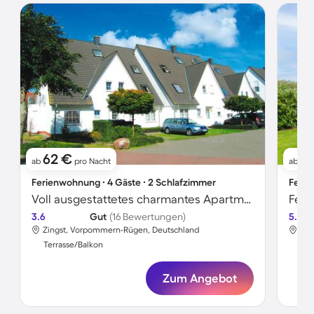
62 €
76
ab
pro Nacht
ab
Ferienwohnung ∙ 4 Gäste ∙ 2 Schlafzimmer
Ferie
Voll ausgestattetes charmantes Apartment | Nah am Strand | Haustiere erlaubt
Feri
3.6
Gut
(16 Bewertungen)
5.0
Zingst, Vorpommern-Rügen, Deutschland
Zin
Terrasse/Balkon
Ter
Zum Angebot