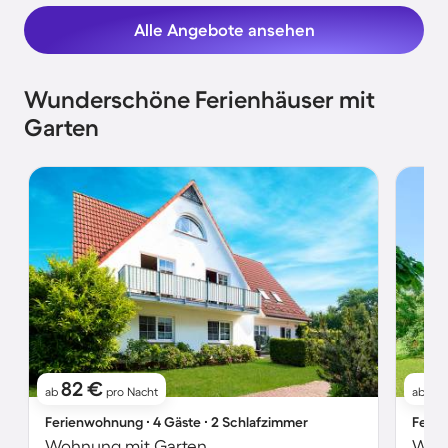
Alle Angebote ansehen
Wunderschöne Ferienhäuser mit
Garten
82 €
4
ab
pro Nacht
ab
Ferienwohnung ∙ 4 Gäste ∙ 2 Schlafzimmer
Ferie
Wohnung mit Garten