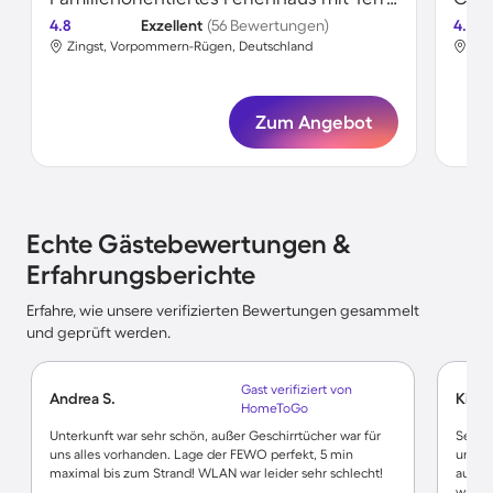
4.8
Exzellent
(56 Bewertungen)
4.6
Zingst, Vorpommern-Rügen, Deutschland
Zin
Zum Angebot
Echte Gästebewertungen &
Erfahrungsberichte
Erfahre, wie unsere verifizierten Bewertungen gesammelt
und geprüft werden.
Gast verifiziert von
Andrea S.
Kirst
HomeToGo
Unterkunft war sehr schön, außer Geschirrtücher war für
Sehr 
uns alles vorhanden. Lage der FEWO perfekt, 5 min
uns (M
maximal bis zum Strand! WLAN war leider sehr schlecht!
außer 
wäre e