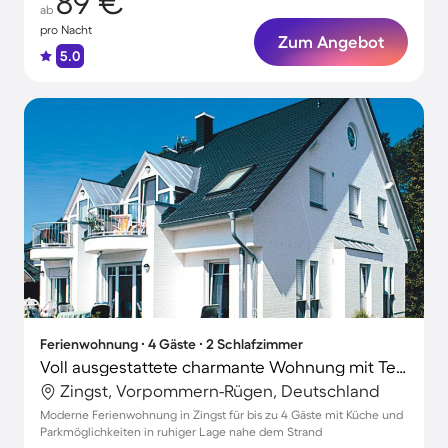
89 €
ab
pro Nacht
Zum Angebot
5.0
Ferienwohnung ∙ 4 Gäste ∙ 2 Schlafzimmer
Voll ausgestattete charmante Wohnung mit Terrasse
Zingst, Vorpommern-Rügen, Deutschland
Moderne Ferienwohnung in Zingst für bis zu 4 Gäste mit Küche und
Parkmöglichkeiten in ruhiger Lage nahe dem Strand