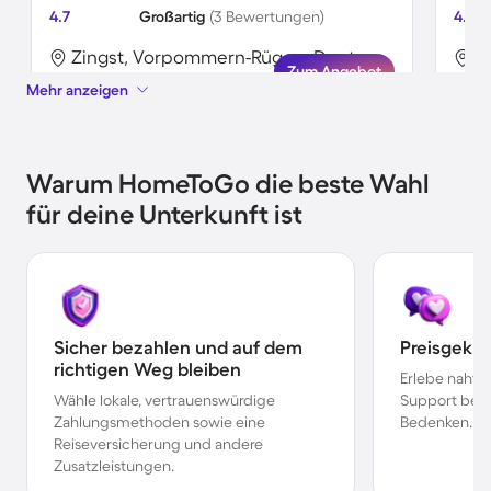
4.7
Großartig
(3 Bewertungen)
4.3
Zingst, Vorpommern-Rügen, Deutschland
Zum Angebot
Mehr anzeigen
Warum HomeToGo die beste Wahl
für deine Unterkunft ist
Sicher bezahlen und auf dem
Preisgekr
richtigen Weg bleiben
Erlebe nahtl
Wähle lokale, vertrauenswürdige
Support bei 
Zahlungsmethoden sowie eine
Bedenken.
Reiseversicherung und andere
Zusatzleistungen.