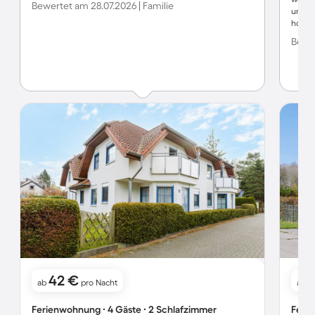
Bewertet am 28.07.2026 | Familie
unetrs
hohem
Bewer
42 €
ab
pro Nacht
ab
Ferienwohnung ∙ 4 Gäste ∙ 2 Schlafzimmer
Ferie