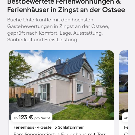
Bestbewertete Ferienwohnungen &
Ferienhäuser in Zingst an der Ostsee
Buche Unterkünfte mit den höchsten
Gästebewertungen in Zingst an der Ostsee,
geprüft nach Komfort, Lage, Ausstattung,
Sauberkeit und Preis-Leistung.
123 €
6
ab
pro Nacht
ab
Ferienhaus ∙ 4 Gäste ∙ 3 Schlafzimmer
Ferie
Familienorientiertes Ferienhaus mit Terrasse, Sauna und Garten | Haustiere erlaubt