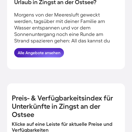
Urlaub in Zingst an der Ostsee?
Morgens von der Meeresluft geweckt
werden, tagsüber mit deiner Familie am
Wasser entspannen und vor dem
Sonnenuntergang noch eine Runde am
Strand spazieren gehen: All das kannst du
erleben, wenn du deinen Urlaub am
Alle Angebote ansehen
Wasser in Zingst an der Ostsee verbringst.
HomeToGo hat für dich die besten
Angebote herausgesucht. Finde und
buche hier die schönsten Ferienhäuser an
der Küste in Zingst an der Ostsee und
komme garantiert erholt und munter
wieder nachhause.
Preis- & Verfügbarkeitsindex für
Unterkünfte in Zingst an der
Ostsee
Klicke auf eine Leiste für aktuelle Preise und
Verfügbarkeiten