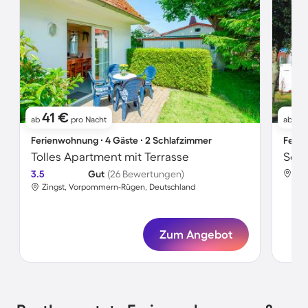
41 €
4
ab
pro Nacht
ab
Ferienwohnung ∙ 4 Gäste ∙ 2 Schlafzimmer
Ferie
Tolles Apartment mit Terrasse
3.5
Gut
(26 Bewertungen)
Zin
Zingst, Vorpommern-Rügen, Deutschland
Zum Angebot