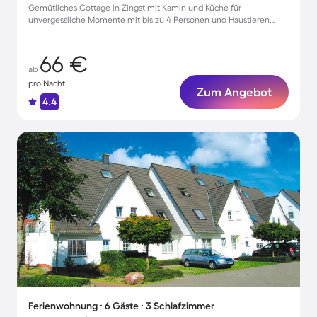
Gemütliches Cottage in Zingst mit Kamin und Küche für
unvergessliche Momente mit bis zu 4 Personen und Haustieren
willkommen!
66 €
ab
pro Nacht
Zum Angebot
4.4
Ferienwohnung ∙ 6 Gäste ∙ 3 Schlafzimmer