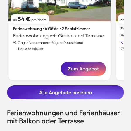
54 €
5
ab
pro Nacht
ab
Ferienwohnung ∙ 4 Gäste ∙ 2 Schlafzimmer
Ferie
Ferienwohnung mit Garten und Terrasse
Zingst, Vorpommern-Rügen, Deutschland
3.6
Zin
Haustier erlaubt
Hau
Zum Angebot
Alle Angebote ansehen
Ferienwohnungen und Ferienhäuser
mit Balkon oder Terrasse