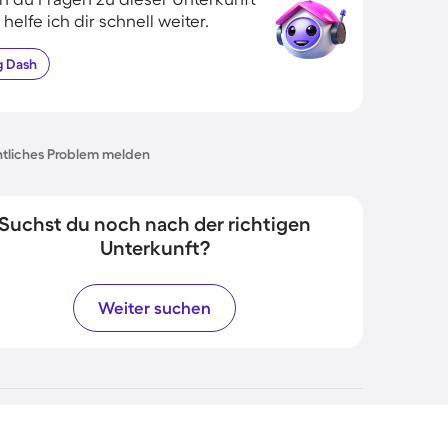
 helfe ich dir schnell weiter.
g
Dash
tliches Problem melden
Suchst du noch nach der richtigen
Unterkunft?
Weiter suchen