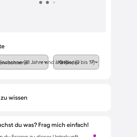
te
wachsene (18 Jahre und älter)
Kinder (0 bis 17)
 zu wissen
uchst du was? Frag mich einfach!
 du Fragen zu dieser Unterkunft