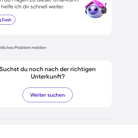
 helfe ich dir schnell weiter.
g
Dash
tliches Problem melden
Suchst du noch nach der richtigen
Unterkunft?
Weiter suchen