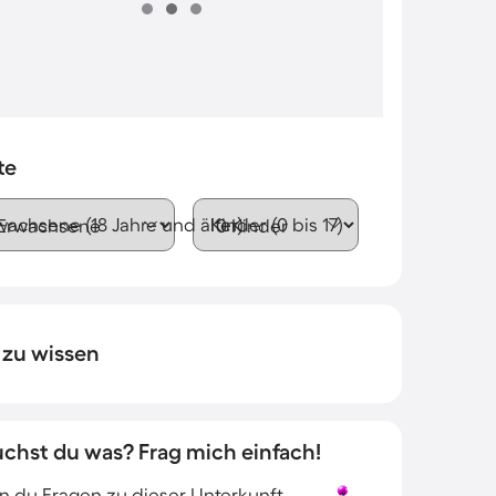
te
wachsene (18 Jahre und älter)
Kinder (0 bis 17)
 zu wissen
uchst du was? Frag mich einfach!
 du Fragen zu dieser Unterkunft