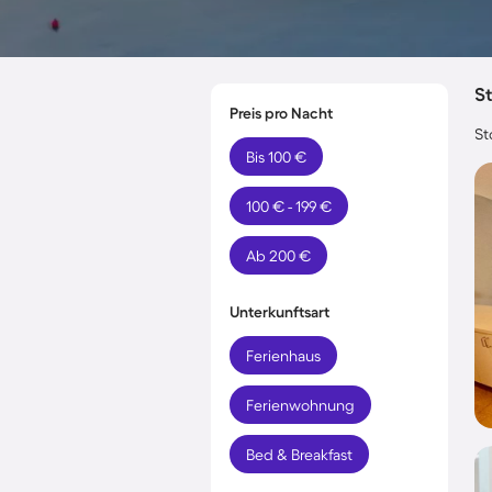
S
Preis pro Nacht
St
Bis 100 €
100 € - 199 €
Ab 200 €
Unterkunftsart
Ferienhaus
Ferienwohnung
Bed & Breakfast