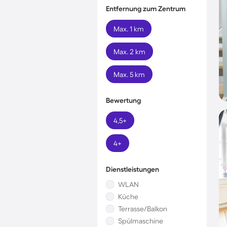
Entfernung zum Zentrum
Max. 1 km
Max. 2 km
Max. 5 km
Bewertung
4,5+
4+
Dienstleistungen
WLAN
Küche
Terrasse/Balkon
Spülmaschine