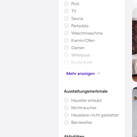
Pool
TV
Sauna
Parkplatz
Waschmaschine
Kamin/Ofen
Garten
Whirlpool
Kinderbett
Klimaanlage
Mehr anzeigen
Mikrowelle
Ausstattungsmerkmale
Haustier erlaubt
Nichtraucher
Haustiere nicht gestattet
Barrierefrei
Aktivitäten