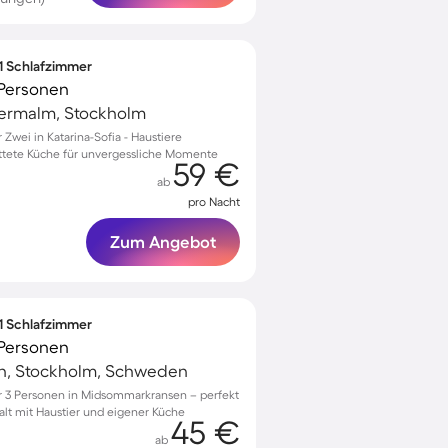
 1 Schlafzimmer
 Personen
dermalm, Stockholm
wei in Katarina-Sofia - Haustiere
ttete Küche für unvergessliche Momente
59 €
ab
pro Nacht
Zum Angebot
 1 Schlafzimmer
 Personen
, Stockholm, Schweden
 3 Personen in Midsommarkransen – perfekt
alt mit Haustier und eigener Küche
45 €
ab