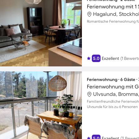
Ferienwohnung mit 1 
Hagalund, Stockh
Romantische Ferienwohnung für
5.0
Exzellent
(1 Bewert
Ferienwohnung ∙ 6 Gäste ∙
Ferienwohnung mit G
Ulvsunda, Bromma,
Familienfreundliche Ferienwoh
Ulvsunda für bis zu 6 Personen
5.0
Exzellent
(3 Bewer