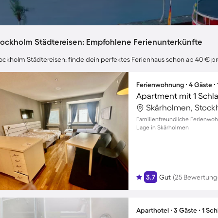
tockholm Städtereisen: Empfohlene Ferienunterkünfte
ockholm Städtereisen: finde dein perfektes Ferienhaus schon ab 40 € pr
Ferienwohnung ∙ 4 Gäste ∙
Apartment mit 1 Schl
Skärholmen, Stoc
Familienfreundliche Ferienwohn
Lage in Skärholmen
3.7
Gut
(25 Bewertung
Aparthotel ∙ 3 Gäste ∙ 1 Sc