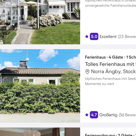
Idyllisches Ferienhaus in Ensk
unvergessliche Familienurlaube
5.0
Exzellent
(23 Bewe
Ferienhaus ∙ 4 Gäste ∙ 1 Sc
Tolles Ferienhaus mit
Norra Ängby, Stoc
Idyllisches Ferienhaus mit Seeb
Momente zu viert
4.7
Großartig
(56 Bewe
Ferienwohnung ∙ 2 Gäste ∙