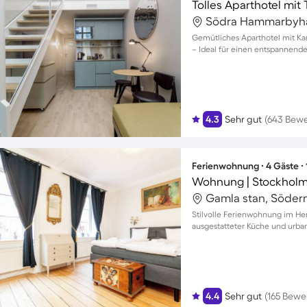
Södra Hammarbyha
Gemütliches Aparthotel mit 
– Ideal für einen entspannende
4.3
Sehr gut
(643 Bew
Ferienwohnung ∙ 4 Gäste ∙
Gamla stan, Söder
Stilvolle Ferienwohnung im Her
ausgestatteter Küche und urba
4.4
Sehr gut
(165 Bewe