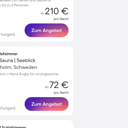
ededalen mit Garten und Sauna für
 bis zu 6 Personen
210 €
ab
pro Nacht
Zum Angebot
rtungen)
hlafzimmer
 Sauna | Seeblick
kholm, Schweden
lick in Norra Ängby für unvergessliche
72 €
ab
pro Nacht
Zum Angebot
rtungen)
 1 Schlafzimmer