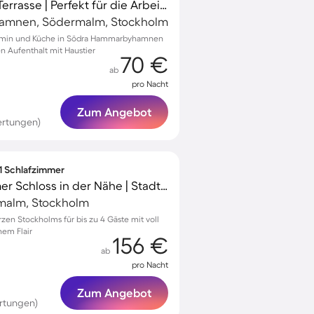
Tolles Aparthotel mit Terrasse | Perfekt für die Arbeit von Zuhause | Haustierfreundlich
mnen, Södermalm, Stockholm
Kamin und Küche in Södra Hammarbyhamnen
n Aufenthalt mit Haustier
70 €
ab
pro Nacht
Zum Angebot
ertungen)
 1 Schlafzimmer
Wohnung | Stockholmer Schloss in der Nähe | Stadtblick
malm, Stockholm
zen Stockholms für bis zu 4 Gäste mit voll
nem Flair
156 €
ab
pro Nacht
Zum Angebot
rtungen)