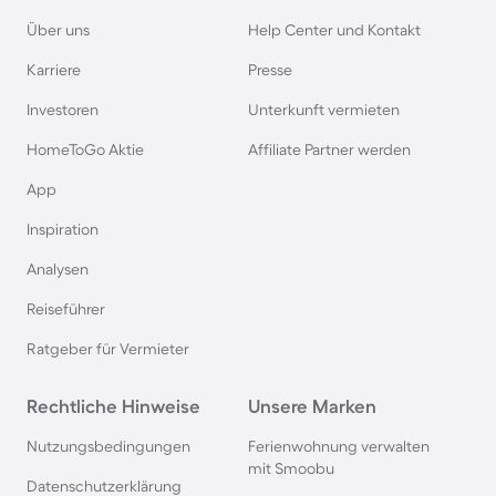
Über uns
Help Center und Kontakt
Karriere
Presse
Investoren
Unterkunft vermieten
HomeToGo Aktie
Affiliate Partner werden
App
Inspiration
Analysen
Reiseführer
Ratgeber für Vermieter
Rechtliche Hinweise
Unsere Marken
Nutzungsbedingungen
Ferienwohnung verwalten
mit Smoobu
Datenschutzerklärung