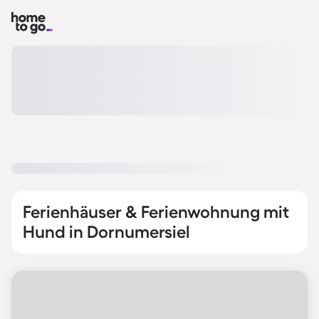
Ferienhäuser & Ferienwohnung mit
Hund in Dornumersiel