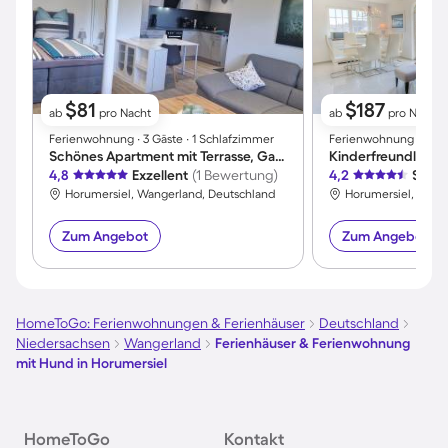
$81
$187
ab
pro Nacht
ab
pro Nacht
Ferienwohnung ∙ 3 Gäste ∙ 1 Schlafzimmer
Ferienwohnung ∙ 6 Gä
Schönes Apartment mit Terrasse, Garten und Grill
4,8
Exzellent
(1 Bewertung)
4,2
Sehr 
Horumersiel, Wangerland, Deutschland
Horumersiel, Wang
Zum Angebot
Zum Angebot
HomeToGo: Ferienwohnungen & Ferienhäuser
Deutschland
Niedersachsen
Wangerland
Ferienhäuser & Ferienwohnung
mit Hund in Horumersiel
HomeToGo
Kontakt