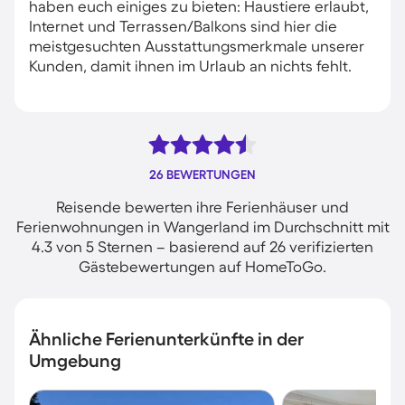
haben euch einiges zu bieten: Haustiere erlaubt,
Internet und Terrassen/Balkons sind hier die
meistgesuchten Ausstattungsmerkmale unserer
Kunden, damit ihnen im Urlaub an nichts fehlt.
26 BEWERTUNGEN
Reisende bewerten ihre Ferienhäuser und
Ferienwohnungen in Wangerland im Durchschnitt mit
4.3 von 5 Sternen – basierend auf 26 verifizierten
Gästebewertungen auf HomeToGo.
Ähnliche Ferienunterkünfte in der
Umgebung