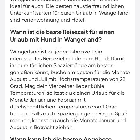
ideal für euch. Die besten haustierfreundlichen
Unterkunftsarten für euren Urlaub in Wangerland
sind Ferienwohnung und Hotel.
Wann ist die beste Reisezeit für einen
Urlaub mit Hund in Wangerland?
Wangerland ist zu jeder Jahreszeit ein
interessantes Reiseziel mit deinem Hund: Damit
ihr eure täglichen Spaziergänge am besten
genießen könnt, buche am besten für die Monate
August und Juli mit Höchsttemperaturen von 22
Grad. Mag dein Vierbeiner lieber kühle
Temperaturen, solltest du deinen Urlaub für die
Monate Januar und Februar mit
durchschnittlichen Temperaturen von 1 Grad
buchen. Falls euch Spaziergänge im Regen Spaß
machen, kannst du auch die Monate Januar und
August in Betracht ziehen.
Wann kann ich die besten Angebote