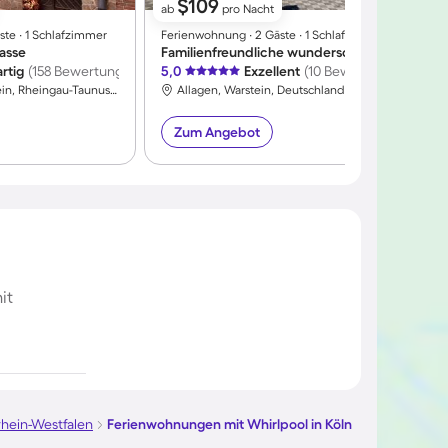
$109
ab
pro Nacht
te ∙ 1 Schlafzimmer
Ferienwohnung ∙ 2 Gäste ∙ 1 Schlafzimmer
F
asse
Familienfreundliche wunderschöne Wohnung mit Terrasse
W
rtig
(158 Bewertungen)
5,0
Exzellent
(10 Bewertungen)
4
Rüdesheim am Rhein, Rheingau-Taunus-Kreis, Deutschland
Allagen, Warstein, Deutschland
Zum Angebot
it
hein-Westfalen
Ferienwohnungen mit Whirlpool in Köln