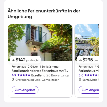
Ähnliche Ferienunterkünfte in der
Umgebung
$142
$295
ab
pro Nacht
ab
pro Nacht
Ferienhaus ∙ 2 Gäste ∙ 1 Schlafzimmer
Ferienhaus ∙ 4 Gäste 
Familienorientiertes Ferienhaus mit Terrasse und Garten | Bergblick
4,9
Exzellent
(20 Bewertungen)
5,0
Exzel
Gravedona ed Uniti, Como, Italien
Santa Maria Rezzon
Zum Angebot
Zum Angebot