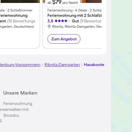
$79
ab
pro Nacht
ste ∙ 2 Schlafzimmer
Ferienwohnung ∙ 4 Gäste ∙ 2 Schlafzimmer
F
e Ferienwohnung
Ferienwohnung mit 2 Schlafzimmern für 4 Personen
lent
(10 Bewertungen)
3,8
Gut
(9 Bewertungen)
4
amgarten, Deutschland
Ribnitz, Ribnitz-Damgarten, Deutschland
Zum Angebot
lenburg-Vorpommern
Ribnitz-Damgarten
Hausboote
Unsere Marken
Ferienwohnung
en
verwalten mit
Smoobu
g