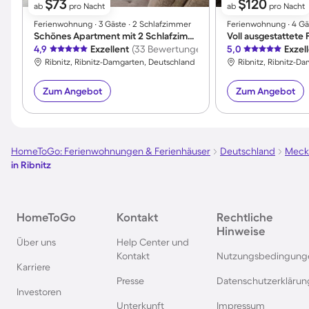
$73
$120
ab
pro Nacht
ab
pro Nacht
Ferienwohnung ∙ 3 Gäste ∙ 2 Schlafzimmer
Ferienwohnung ∙ 4 Gä
Schönes Apartment mit 2 Schlafzimmern für 3 Personen
Voll ausgestattet
4,9
Exzellent
(33 Bewertungen)
5,0
Exzel
Ribnitz, Ribnitz-Damgarten, Deutschland
Ribnitz, Ribnitz-D
Zum Angebot
Zum Angebot
HomeToGo: Ferienwohnungen & Ferienhäuser
Deutschland
Meck
in Ribnitz
HomeToGo
Kontakt
Rechtliche
Hinweise
Über uns
Help Center und
Kontakt
Nutzungsbedingung
Karriere
Presse
Datenschutzerklärun
Investoren
Unterkunft
Impressum