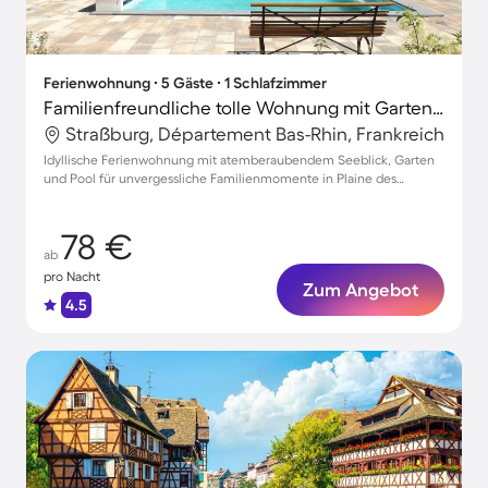
Ferienwohnung ∙ 5 Gäste ∙ 1 Schlafzimmer
Familienfreundliche tolle Wohnung mit Garten, Grill und Pool | Seeblick | Hunde erlaubt
Straßburg, Département Bas-Rhin, Frankreich
Idyllische Ferienwohnung mit atemberaubendem Seeblick, Garten
und Pool für unvergessliche Familienmomente in Plaine des
Bouchers
78 €
ab
pro Nacht
Zum Angebot
4.5