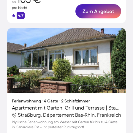
ab
pro Nacht
Zum Angebot
4.7
Ferienwohnung ∙ 4 Gäste ∙ 2 Schlafzimmer
Apartment mit Garten, Grill und Terrasse | Stadtblick | Nah am Strand
Straßburg, Département Bas-Rhin, Frankreich
Idyllische Ferienwohnung am Wasser mit Garten für bis zu 4 Gäste
in Canardière Est – Ihr perfekter Rückzugsort!