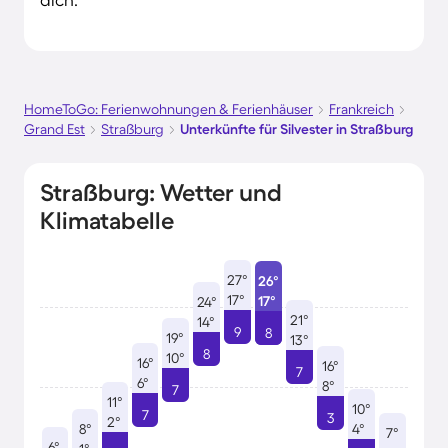
HomeToGo: Ferienwohnungen & Ferienhäuser
Frankreich
Grand Est
Straßburg
Unterkünfte für Silvester in Straßburg
Straßburg: Wetter und
Klimatabelle
27°
26°
17°
17°
24°
21°
14°
9
8
19°
13°
8
10°
16°
16°
7
6°
8°
7
11°
10°
7
3
2°
8°
4°
7°
6°