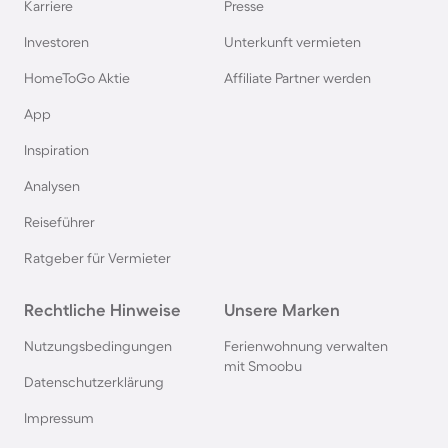
Ferienhäuser mit Meerblick in Hvide Sande
Karriere
Presse
Investoren
Unterkunft vermieten
Ferienhäuser mit Meerblick in Südholland
HomeToGo Aktie
Affiliate Partner werden
Ferienhäuser mit Meerblick Flensburger Förde
App
Inspiration
Ferienhäuser mit Meerblick in Dranske
Analysen
Reiseführer
Ferienhäuser mit Meerblick auf Madeira
Ratgeber für Vermieter
Rechtliche Hinweise
Unsere Marken
Nutzungsbedingungen
Ferienwohnung verwalten
mit Smoobu
Datenschutzerklärung
Impressum