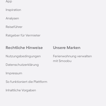
Ferienhäuser mit Meerblick Flensburger Förde
App
Inspiration
Ferienhäuser mit Meerblick in Dranske
Analysen
Reiseführer
Ferienhäuser mit Meerblick auf Madeira
Ratgeber für Vermieter
Rechtliche Hinweise
Unsere Marken
Nutzungsbedingungen
Ferienwohnung verwalten
mit Smoobu
Datenschutzerklärung
Impressum
So funktioniert die Plattform
Inhaltliche Vorgaben