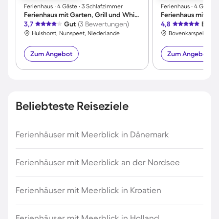
Ferienhaus ∙ 4 Gäste ∙ 3 Schlafzimmer
Ferienhaus ∙ 4 Gäste 
Ferienhaus mit Garten, Grill und Whirlpool | Panoramablick
3,7
Gut
(3 Bewertungen)
4,8
Exzel
Hulshorst, Nunspeet, Niederlande
Bovenkarspel, Sted
Zum Angebot
Zum Angebot
Beliebteste Reiseziele
Ferienhäuser mit Meerblick in Dänemark
Ferienhäuser mit Meerblick an der Nordsee
Ferienhäuser mit Meerblick in Kroatien
Ferienhäuser mit Meerblick in Holland