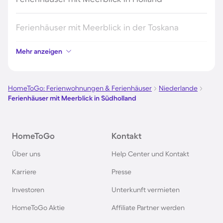
Ferienhäuser mit Meerblick in der Toskana
Mehr anzeigen
Ferienhäuser mit Meerblick in der Bretagne
Ferienhäuser mit Meerblick in Portugal
HomeToGo: Ferienwohnungen & Ferienhäuser
Niederlande
Ferienhäuser mit Meerblick in Südholland
Ferienhäuser mit Meerblick an der Algarve
HomeToGo
Kontakt
Ferienhäuser mit Meerblick in Ligurien
Über uns
Help Center und Kontakt
Ferienhäuser mit Meerblick in Nordholland
Karriere
Presse
Investoren
Unterkunft vermieten
Ferienhäuser mit Meerblick in Hvide Sande
HomeToGo Aktie
Affiliate Partner werden