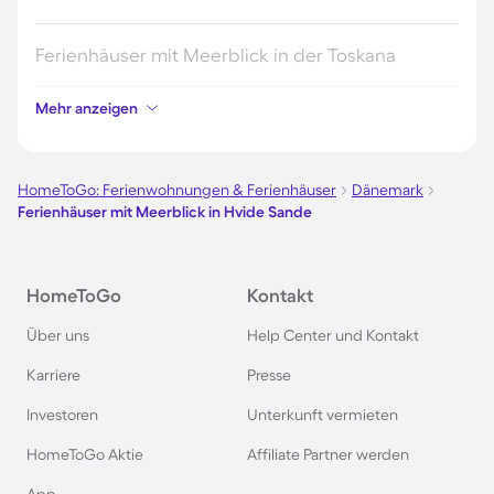
Ferienhäuser mit Meerblick in der Toskana
Mehr anzeigen
Ferienhäuser mit Meerblick in der Bretagne
Ferienhäuser mit Meerblick in Portugal
HomeToGo: Ferienwohnungen & Ferienhäuser
Dänemark
Ferienhäuser mit Meerblick in Hvide Sande
Ferienhäuser mit Meerblick an der Algarve
HomeToGo
Kontakt
Ferienhäuser mit Meerblick in Ligurien
Über uns
Help Center und Kontakt
Ferienhäuser mit Meerblick in Nordholland
Karriere
Presse
Investoren
Unterkunft vermieten
Ferienhäuser mit Meerblick in Südholland
HomeToGo Aktie
Affiliate Partner werden