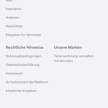
Ferienhäuser mit Meerblick Flensburger Förde
App
Inspiration
Ferienhäuser mit Meerblick in Dranske
Analysen
Reiseführer
Ferienhäuser mit Meerblick auf Madeira
Ratgeber für Vermieter
Rechtliche Hinweise
Unsere Marken
Nutzungsbedingungen
Ferienwohnung verwalten
mit Smoobu
Datenschutzerklärung
Impressum
So funktioniert die Plattform
Inhaltliche Vorgaben