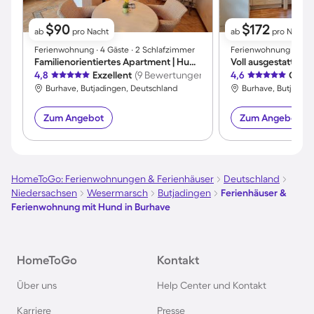
$90
$172
ab
pro Nacht
ab
pro Nacht
Ferienwohnung ∙ 4 Gäste ∙ 2 Schlafzimmer
Ferienwohnung ∙ 2 Gä
Familienorientiertes Apartment | Hunde erlaubt
4,8
Exzellent
(9 Bewertungen)
4,6
Großa
Burhave, Butjadingen, Deutschland
Burhave, Butjading
Zum Angebot
Zum Angebot
HomeToGo: Ferienwohnungen & Ferienhäuser
Deutschland
Niedersachsen
Wesermarsch
Butjadingen
Ferienhäuser &
Ferienwohnung mit Hund in Burhave
HomeToGo
Kontakt
Über uns
Help Center und Kontakt
Karriere
Presse