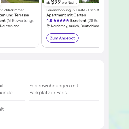
$99
ab
pro Nacht
∙ 3 Schlafzimmer
Ferienwohnung ∙ 2 Gäste ∙ 1 Schlafzimmer
F
ten und Terrasse
Apartment mit Garten
lent
(16 Bewertungen)
4,8
Exzellent
(28 Bewertungen)
4
 Deutschland
Norderney, Aurich, Deutschland
Zum Angebot
it
Ferienwohnungen mit
emünde
Parkplatz in Paris
it