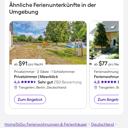
Ähnliche Ferienunterkünfte in der
Umgebung
$91
$77
ab
pro Nacht
ab
pro Nacht
Privatzimmer ∙ 2 Gäste ∙ 1 Schlafzimmer
Ferienwohnung ∙ 4 Gäs
Privatzimmer | Meerblick
4,4
Sehr gut
(150 Bewertungen)
4,8
Exzel
Tiergarten, Berlin, Deutschland
Tiergarten, Berlin,
Zum Angebot
Zum Angebot
HomeToGo: Ferienwohnungen & Ferienhäuser
Deutschland