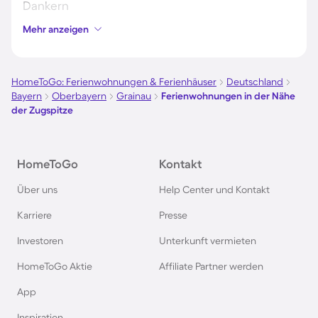
Dankern
Mehr anzeigen
Ferienwohnungen in der Nähe des
Volksparkstadion
HomeToGo: Ferienwohnungen & Ferienhäuser
Deutschland
Bayern
Oberbayern
Grainau
Ferienwohnungen in der Nähe
Ferienwohnungen in der Nähe des Signal Iduna
der Zugspitze
Park
Ferienwohnungen in der Nähe des
HomeToGo
Kontakt
Olympiastadion München
Über uns
Help Center und Kontakt
Karriere
Presse
Ferienwohnungen in der Nähe der Messe
Hannover
Investoren
Unterkunft vermieten
HomeToGo Aktie
Affiliate Partner werden
Ferienwohnungen in der Nähe des Heide Park
App
Soltau
Inspiration