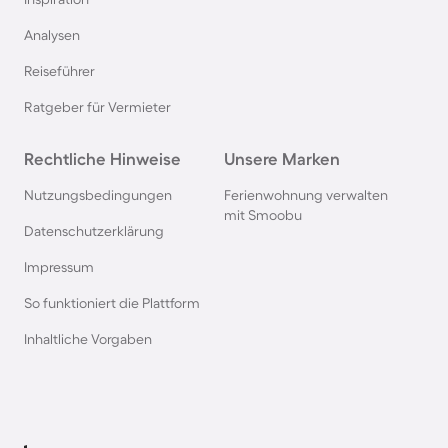
Ferienwohnungen in der Nähe des Tropical
Analysen
Islands
Reiseführer
Ferienwohnungen in der Nähe der Allianz Arena
Ratgeber für Vermieter
Rechtliche Hinweise
Unsere Marken
Ferienwohnungen in der Nähe des Legoland
Nutzungsbedingungen
Ferienwohnung verwalten
Ferienwohnungen in der Nähe der Therme Erding
mit Smoobu
Datenschutzerklärung
Impressum
Ferienwohnungen in der Nähe des Serengeti Park
So funktioniert die Plattform
Ferienwohnungen in der Nähe des
Inhaltliche Vorgaben
Phantasialands
Ferienwohnungen in der Nähe des Movie Park
Germany