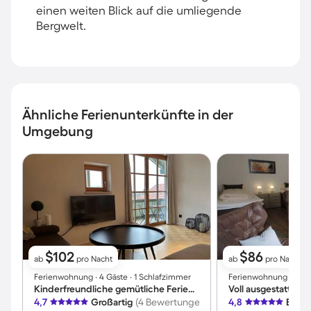
einen weiten Blick auf die umliegende
Bergwelt.
Ähnliche Ferienunterkünfte in der
Umgebung
$102
$86
ab
pro Nacht
ab
pro Nacht
Ferienwohnung ∙ 4 Gäste ∙ 1 Schlafzimmer
Ferienwohnung ∙ 2 Gäs
Kinderfreundliche gemütliche Ferienwohnung | Bergblick | Skifahren in der Nähe | Haustiere sind willkommen
4,7
Großartig
(4 Bewertungen)
4,8
Exzel