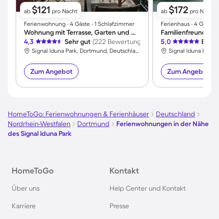
$121
$172
ab
pro Nacht
ab
pro Nacht
Ferienwohnung ∙ 4 Gäste ∙ 1 Schlafzimmer
Ferienhaus ∙ 4 Gäste 
Wohnung mit Terrasse, Garten und Grill
4,3
Sehr gut
(222 Bewertungen)
5,0
Exzel
Signal Iduna Park, Dortmund, Deutschland
Zum Angebot
Zum Angebot
HomeToGo: Ferienwohnungen & Ferienhäuser
Deutschland
Nordrhein-Westfalen
Dortmund
Ferienwohnungen in der Nähe
des Signal Iduna Park
HomeToGo
Kontakt
Über uns
Help Center und Kontakt
Karriere
Presse