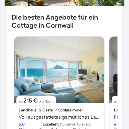
Die besten Angebote für ein
Cottage in Cornwall
215 €
126
ab
pro Nacht
ab
Landhaus ∙ 2 Gäste ∙ 1 Schlafzimmer
Landhaus
Voll ausgestattetes gemütliches Landhaus mit Grill, Whirlpool und Terrasse | Naturblick | Nah am Strand | Haustiere erlaubt
5.0
Exzellent
(15 Bewertungen)
4.5