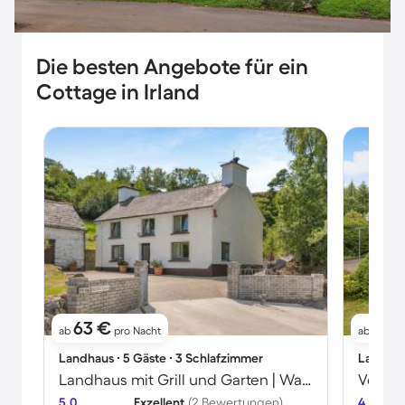
Die besten Angebote für ein
Cottage in Irland
63 €
64 
ab
pro Nacht
ab
Landhaus ∙ 5 Gäste ∙ 3 Schlafzimmer
Landhaus
Landhaus mit Grill und Garten | Wasserblick
5.0
Exzellent
(2 Bewertungen)
4.3