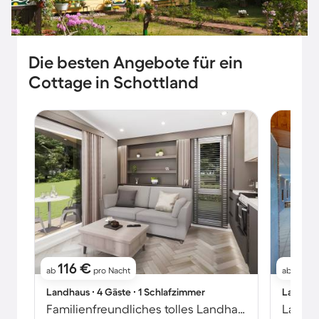
Die besten Angebote für ein
Cottage in Schottland
116 €
214
ab
pro Nacht
ab
Landhaus ∙ 4 Gäste ∙ 1 Schlafzimmer
Landhaus
Familienfreundliches tolles Landhaus mit Whirlpool