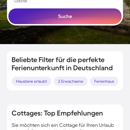
Gäste
Suche
Beliebte Filter für die perfekte
Ferienunterkunft in Deutschland
Haustiere erlaubt
2 Erwachsene
Ferienhaus
Po
Cottages: Top Empfehlungen
Sie möchten sich ein Cottage für Ihren Urlaub