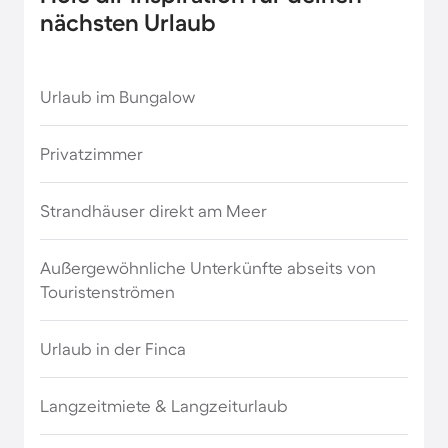
nächsten Urlaub
FKK Urlaub in Deutschland
Ferienhäuser & Ferienwohnung mit Hund in
Urlaub im Bungalow
Deutschland
Privatzimmer
Ferienhäuser mit Frühstück in Deutschland
Strandhäuser direkt am Meer
Ferienhäuser mit Pool in Deutschland
Außergewöhnliche Unterkünfte abseits von
Ferienparks für Urlaube mit Hund in
Touristenströmen
Deutschland
Urlaub in der Finca
Ferienparks in Deutschland
Langzeitmiete & Langzeiturlaub
Ferienwohnungen & Ferienhäuser in den