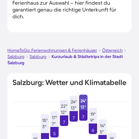
Ferienhaus zur Auswahl – hier findest du
garantiert genau die richtige Unterkunft für
dich.
HomeToGo: Ferienwohnungen & Ferienhäuser
Österreich
Salzburg
Salzburg
Kurzurlaub & Städtetrips in der Stadt
Salzburg
Salzburg: Wetter und Klimatabelle
24°
24°
22°
13°
13°
12°
19°
7
17°
7
15°
9°
7
7°
14°
3°
6
5°
5
9°