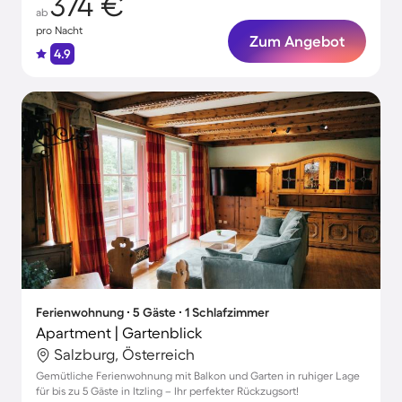
374 €
ab
pro Nacht
Zum Angebot
4.9
Ferienwohnung ∙ 5 Gäste ∙ 1 Schlafzimmer
Apartment | Gartenblick
Salzburg, Österreich
Gemütliche Ferienwohnung mit Balkon und Garten in ruhiger Lage
für bis zu 5 Gäste in Itzling – Ihr perfekter Rückzugsort!