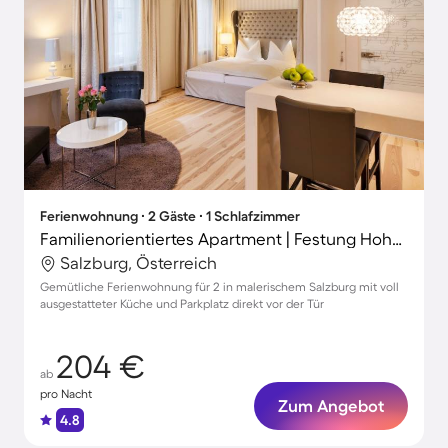
Ferienwohnung ∙ 2 Gäste ∙ 1 Schlafzimmer
Familienorientiertes Apartment | Festung Hohensalzburg in der Nähe | Ideal für Homeoffice
Salzburg, Österreich
Gemütliche Ferienwohnung für 2 in malerischem Salzburg mit voll
ausgestatteter Küche und Parkplatz direkt vor der Tür
204 €
ab
pro Nacht
Zum Angebot
4.8