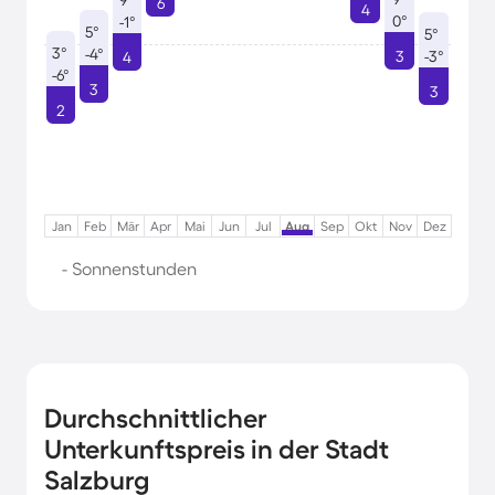
9°
6
4
0°
-1°
5°
5°
3°
-4°
3
-3°
4
-6°
3
3
2
Jan
Feb
Mär
Apr
Mai
Jun
Jul
Aug
Sep
Okt
Nov
Dez
- Sonnenstunden
Durchschnittlicher
Unterkunftspreis in der Stadt
Salzburg