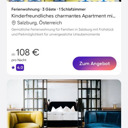
Ferienwohnung ∙ 3 Gäste ∙ 1 Schlafzimmer
Kinderfreundliches charmantes Apartment mit Terrasse
Salzburg, Österreich
Gemütliche Ferienwohnung für Familien in Salzburg mit Frühstück
und Parkmöglichkeit für unvergessliche Urlaubsmomente
108 €
ab
pro Nacht
Zum Angebot
4.0