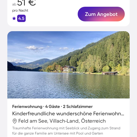
51 €
ab
pro Nacht
Zum Angebot
4.5
Ferienwohnung ∙ 4 Gäste ∙ 2 Schlafzimmer
Kinderfreundliche wunderschöne Ferienwohnung mit Garten, Pool und Terrasse | Seeblick | Ideal für Homeoffice | Hunde erlaubt
Feld am See, Villach-Land, Österreich
Traumhafte Ferienwohnung mit Seeblick und Zugang zum Strand
für die ganze Familie am Untersee mit Pool und Garten