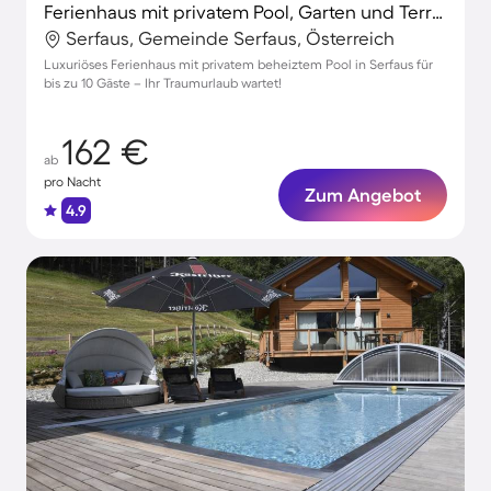
Ferienhaus mit privatem Pool, Garten und Terrasse | Stadtblick
Serfaus, Gemeinde Serfaus, Österreich
Luxuriöses Ferienhaus mit privatem beheiztem Pool in Serfaus für
bis zu 10 Gäste – Ihr Traumurlaub wartet!
162 €
ab
pro Nacht
Zum Angebot
4.9