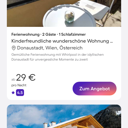
Ferienwohnung ∙ 2 Gäste ∙ 1 Schlafzimmer
Kinderfreundliche wunderschöne Wohnung mit Whirlpool und Terrasse | Ideal für Homeoffice
Donaustadt, Wien, Österreich
Gemütliche Ferienwohnung mit Whirlpool in der idyllischen
Donaustadt für unvergessliche Momente zu zweit
29 €
ab
pro Nacht
Zum Angebot
4.5