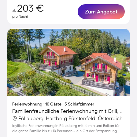
203 €
ab
Zum Angebot
pro Nacht
Ferienwohnung ∙ 10 Gäste ∙ 5 Schlafzimmer
Familienfreundliche Ferienwohnung mit Grill, Garten und Terrasse
Pöllauberg, Hartberg-Fürstenfeld, Österreich
Idyllische Ferienwohnung in Pöllauberg mit Kamin und Balkon für
die ganze Familie bis zu 10 Personen – ein Ort der Entspannung