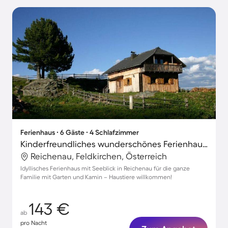
Ferienhaus ∙ 6 Gäste ∙ 4 Schlafzimmer
Kinderfreundliches wunderschönes Ferienhaus mit Garten, Grill und Terrasse | Seeblick | Nah am Skifahren | Hunde erlaubt
Reichenau, Feldkirchen, Österreich
Idyllisches Ferienhaus mit Seeblick in Reichenau für die ganze
Familie mit Garten und Kamin – Haustiere willkommen!
143 €
ab
pro Nacht