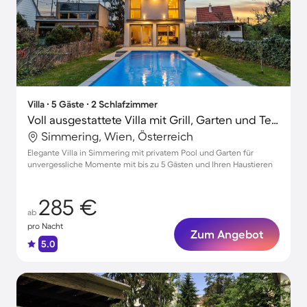
Villa ∙ 5 Gäste ∙ 2 Schlafzimmer
Voll ausgestattete Villa mit Grill, Garten und Terrasse | Haustiere sind willkommen
Simmering, Wien, Österreich
Elegante Villa in Simmering mit privatem Pool und Garten für
unvergessliche Momente mit bis zu 5 Gästen und Ihren Haustieren
285 €
ab
pro Nacht
Zum Angebot
5.0