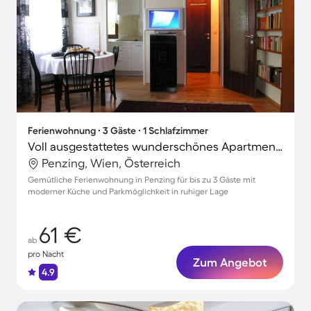
Ferienwohnung ∙ 3 Gäste ∙ 1 Schlafzimmer
Voll ausgestattetes wunderschönes Apartment mit Terrasse | Stadtblick
Penzing, Wien, Österreich
Gemütliche Ferienwohnung in Penzing für bis zu 3 Gäste mit
moderner Küche und Parkmöglichkeit in ruhiger Lage
61 €
ab
pro Nacht
Zum Angebot
4.9