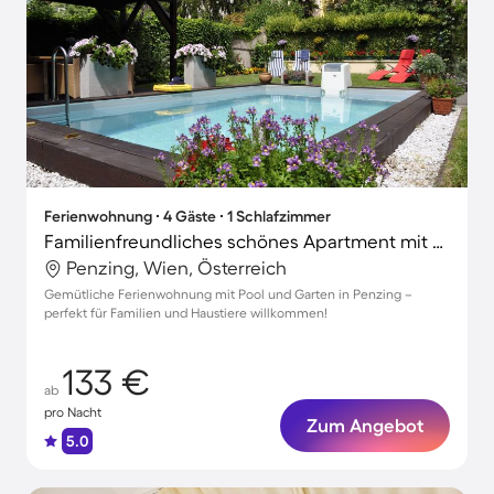
Ferienwohnung ∙ 4 Gäste ∙ 1 Schlafzimmer
Familienfreundliches schönes Apartment mit Garten, Pool und Grill | Schloss Schönbrunn in der Nähe | Stadtblick | Perfekt für die Arbeit von Zuhause | Haustierfreundlich
Penzing, Wien, Österreich
Gemütliche Ferienwohnung mit Pool und Garten in Penzing –
perfekt für Familien und Haustiere willkommen!
133 €
ab
pro Nacht
Zum Angebot
5.0