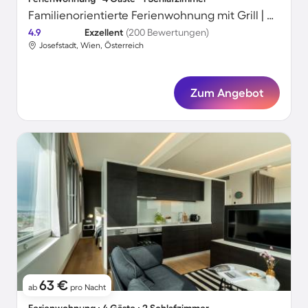
Familienorientierte Ferienwohnung mit Grill | Wiener Rathaus in der Nähe | Stadtblick | Perfekt für die Arbeit von Zuhause
4.9
Exzellent
(200 Bewertungen)
Josefstadt, Wien, Österreich
Zum Angebot
63 €
ab
pro Nacht