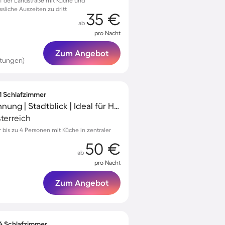
 der Landstraße mit Küche und
sliche Auszeiten zu dritt
35 €
ab
pro Nacht
Zum Angebot
rtungen)
 1 Schlafzimmer
Charmante Ferienwohnung | Stadtblick | Ideal für Homeoffice
terreich
bis zu 4 Personen mit Küche in zentraler
50 €
ab
pro Nacht
Zum Angebot
 4 Schlafzimmer