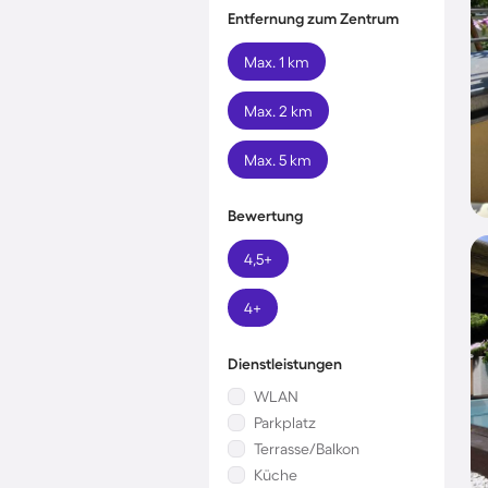
Entfernung zum Zentrum
Max. 1 km
Max. 2 km
Max. 5 km
Bewertung
4,5+
4+
Dienstleistungen
WLAN
Parkplatz
Terrasse/Balkon
Küche