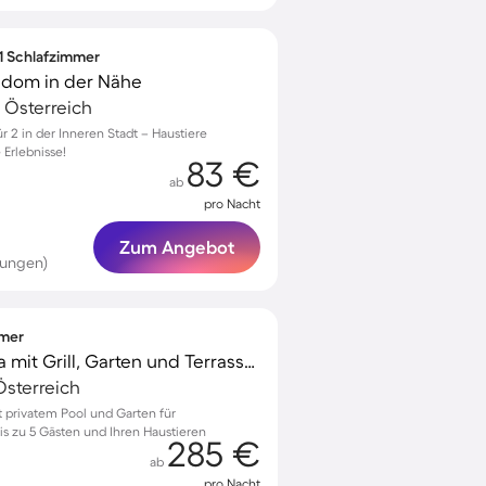
 1 Schlafzimmer
sdom in der Nähe
 Österreich
 2 in der Inneren Stadt – Haustiere
Erlebnisse!
83 €
ab
pro Nacht
Zum Angebot
tungen)
mmer
Voll ausgestattete Villa mit Grill, Garten und Terrasse | Haustiere sind willkommen
sterreich
t privatem Pool und Garten für
s zu 5 Gästen und Ihren Haustieren
285 €
ab
pro Nacht