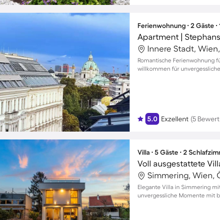
Ferienwohnung ∙ 2 Gäste ∙
Apartment | Stephan
Innere Stadt, Wien,
Romantische Ferienwohnung für
willkommen für unvergessliche 
5.0
Exzellent
(5 Bewer
Villa ∙ 5 Gäste ∙ 2 Schlafzi
Simmering, Wien, Ö
Elegante Villa in Simmering mi
unvergessliche Momente mit bi