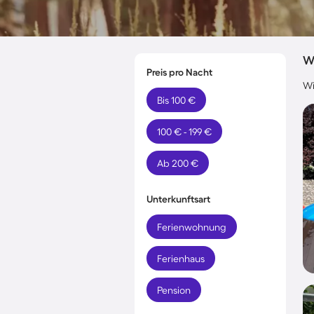
W
Preis pro Nacht
Wi
Bis 100 €
100 € - 199 €
Ab 200 €
Unterkunftsart
Ferienwohnung
Ferienhaus
Pension