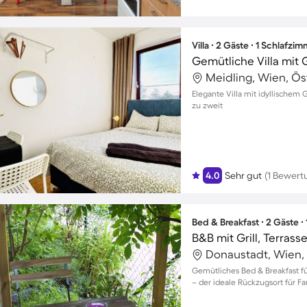
Villa ∙ 2 Gäste ∙ 1 Schlafzi
Gemütliche Villa mit 
Meidling, Wien, Ös
Elegante Villa mit idyllischem 
zu zweit
4.0
Sehr gut
(1 Bewert
Bed & Breakfast ∙ 2 Gäste ∙
Donaustadt, Wien, 
Gemütliches Bed & Breakfast f
– der ideale Rückzugsort für Fa