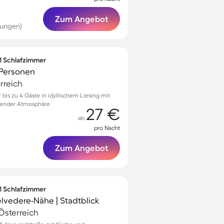
Zum Angebot
tungen)
 1 Schlafzimmer
 Personen
rreich
is zu 4 Gäste in idyllischem Liesing mit
nender Atmosphäre
27 €
ab
pro Nacht
Zum Angebot
 1 Schlafzimmer
lvedere-Nähe | Stadtblick
Österreich