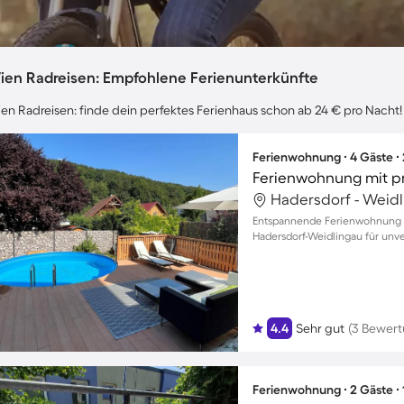
ien Radreisen: Empfohlene Ferienunterkünfte
en Radreisen: finde dein perfektes Ferienhaus schon ab 24 € pro Nacht!
Ferienwohnung ∙ 4 Gäste ∙
Ferienwohnung mit pr
Hadersdorf - Weidl
Entspannende Ferienwohnung m
Hadersdorf-Weidlingau für unv
4.4
Sehr gut
(3 Bewer
Ferienwohnung ∙ 2 Gäste ∙