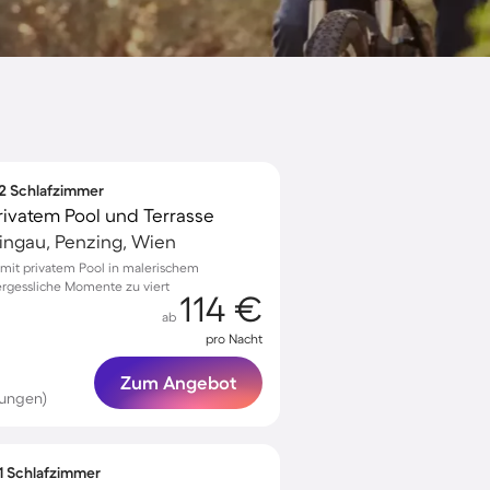
 2 Schlafzimmer
ivatem Pool und Terrasse
ingau, Penzing, Wien
it privatem Pool in malerischem
ergessliche Momente zu viert
114 €
ab
pro Nacht
Zum Angebot
tungen)
 1 Schlafzimmer