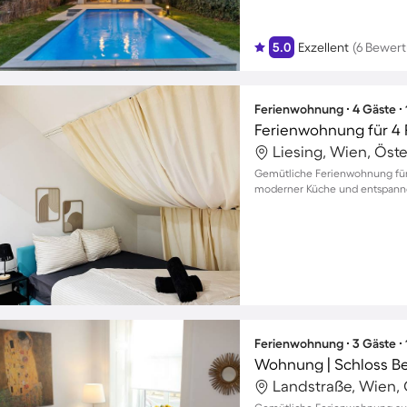
5.0
Exzellent
(6 Bewer
Ferienwohnung ∙ 4 Gäste ∙
Ferienwohnung für 4
Liesing, Wien, Öste
Gemütliche Ferienwohnung für b
moderner Küche und entspan
Ferienwohnung ∙ 3 Gäste ∙
Wohnung | Schloss Be
Landstraße, Wien, 