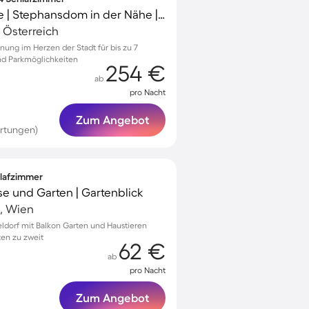
Wohnung mit Terrasse | Stephansdom in der Nähe | Stadtblick
 Österreich
ung im Herzen der Stadt für bis zu 7
nd Parkmöglichkeiten
254 €
ab
pro Nacht
Zum Angebot
ertungen)
hlafzimmer
se und Garten | Gartenblick
g, Wien
eldorf mit Balkon Garten und Haustieren
ten zu zweit
62 €
ab
pro Nacht
Zum Angebot