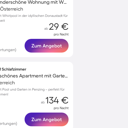
Kinderfreundliche wunderschöne Wohnung mit Whirlpool und Terrasse | Ideal für Homeoffice
Österreich
Whirlpool in der idyllischen Donaustadt für
eit
29 €
ab
pro Nacht
Zum Angebot
ertungen)
 1 Schlafzimmer
Familienfreundliches schönes Apartment mit Garten, Pool und Grill | Schloss Schönbrunn in der Nähe | Stadtblick | Perfekt für die Arbeit von Zuhause | Haustierfreundlich
erreich
Pool und Garten in Penzing – perfekt für
ommen!
134 €
ab
pro Nacht
Zum Angebot
ertungen)