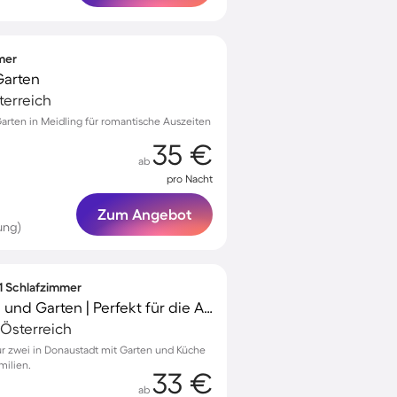
mmer
Garten
terreich
Garten in Meidling für romantische Auszeiten
35 €
ab
pro Nacht
Zum Angebot
ung)
 1 Schlafzimmer
B&B mit Grill, Terrasse und Garten | Perfekt für die Arbeit von Zuhause
Österreich
ür zwei in Donaustadt mit Garten und Küche
milien.
33 €
ab