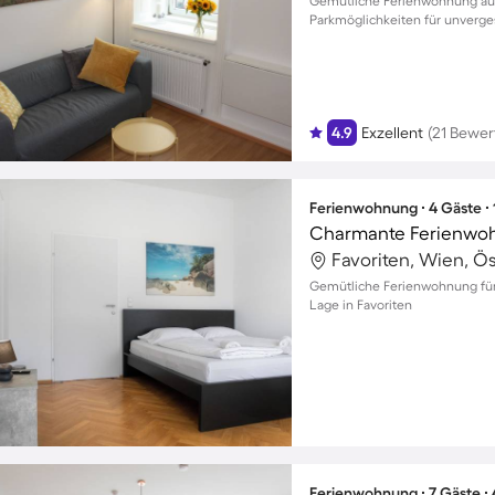
Gemütliche Ferienwohnung auf
Parkmöglichkeiten für unverges
4.9
Exzellent
(21 Bewe
Ferienwohnung ∙ 4 Gäste ∙
Favoriten, Wien, Ös
Gemütliche Ferienwohnung für 
Lage in Favoriten
Ferienwohnung ∙ 7 Gäste ∙