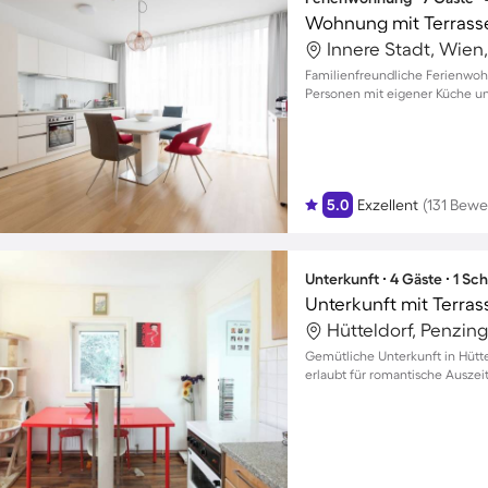
Innere Stadt, Wien,
Familienfreundliche Ferienwohn
Personen mit eigener Küche u
5.0
Exzellent
(131 Bew
Unterkunft ∙ 4 Gäste ∙ 1 Sc
Unterkunft mit Terras
Hütteldorf, Penzin
Gemütliche Unterkunft in Hütt
erlaubt für romantische Auszei