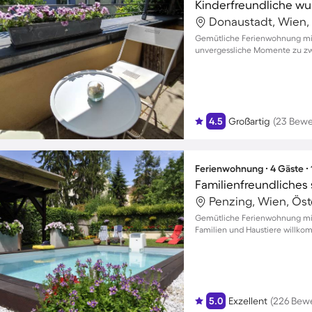
Donaustadt, Wien, 
Gemütliche Ferienwohnung mit 
unvergessliche Momente zu zw
4.5
Großartig
(23 Bew
Ferienwohnung ∙ 4 Gäste ∙
Penzing, Wien, Öst
Gemütliche Ferienwohnung mit 
Familien und Haustiere willk
5.0
Exzellent
(226 Bew