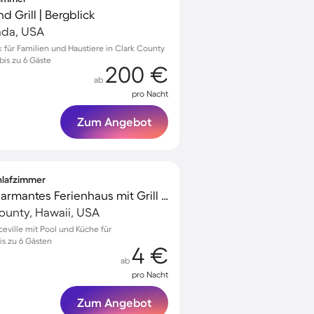
d Grill | Bergblick
ada, USA
 für Familien und Haustiere in Clark County
bis zu 6 Gäste
200 €
ab
pro Nacht
Zum Angebot
chlafzimmer
Voll ausgestattetes charmantes Ferienhaus mit Grill und Pool | Perfekt für die Arbeit von Zuhause
County, Hawaii, USA
ceville mit Pool und Küche für
s zu 6 Gästen
4 €
ab
pro Nacht
Zum Angebot