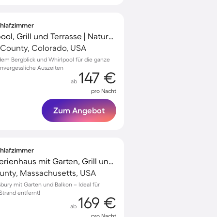
Schlafzimmer
Ferienhaus mit Whirlpool, Grill und Terrasse | Naturblick
r County, Colorado, USA
em Bergblick und Whirlpool für die ganze
 unvergessliche Auszeiten
147 €
ab
pro Nacht
Zum Angebot
Schlafzimmer
Familienorientiertes Ferienhaus mit Garten, Grill und Terrasse | Naturblick
ounty, Massachusetts, USA
sbury mit Garten und Balkon – Ideal für
Strand entfernt!
169 €
ab
pro Nacht