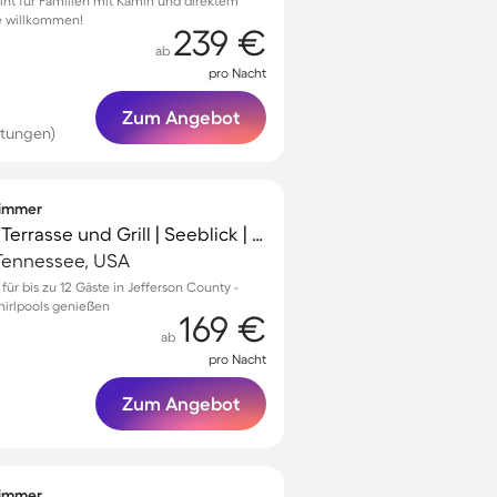
oint für Familien mit Kamin und direktem
e willkommen!
239 €
ab
pro Nacht
Zum Angebot
rtungen)
fzimmer
Chalet mit Whirlpool, Terrasse und Grill | Seeblick | Perfekt für die Arbeit von Zuhause
 Tennessee, USA
ür bis zu 12 Gäste in Jefferson County -
irlpools genießen
169 €
ab
pro Nacht
Zum Angebot
fzimmer