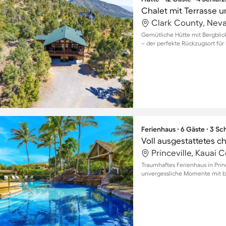
Chalet mit Terrasse un
Clark County, Nev
Gemütliche Hütte mit Bergblick
– der perfekte Rückzugsort für 
Ferienhaus ∙ 6 Gäste ∙ 3 S
Princeville, Kauai 
Traumhaftes Ferienhaus in Prin
unvergessliche Momente mit bi