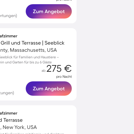
Zum Angebot
ertungen)
lafzimmer
Grill und Terrasse | Seeblick
unty, Massachusetts, USA
 Seeblick für Familien und Haustiere –
n und Garten für bis zu 6 Gäste
275 €
ab
pro Nacht
Zum Angebot
tungen)
lafzimmer
d Terrasse
, New York, USA