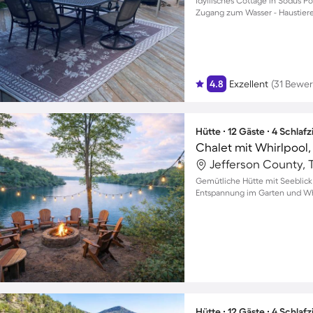
Idyllisches Cottage in Sodus P
Zugang zum Wasser - Haustier
4.8
Exzellent
(31 Bewe
Hütte ∙ 12 Gäste ∙ 4 Schla
Jefferson County,
Gemütliche Hütte mit Seeblick f
Entspannung im Garten und Wh
Hütte ∙ 12 Gäste ∙ 4 Schla