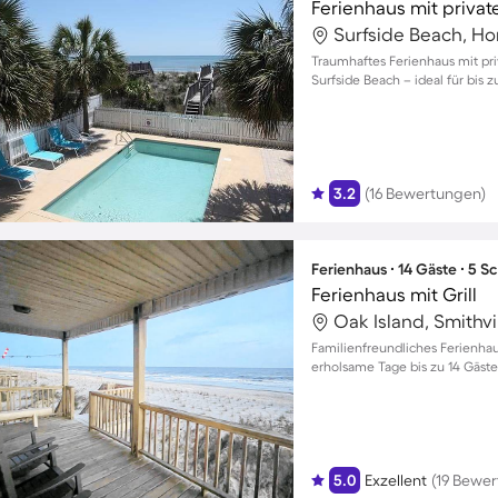
Ferienhaus mit privat
Traumhaftes Ferienhaus mit pr
Surfside Beach – ideal für bis z
3.2
(16 Bewertungen)
Ferienhaus ∙ 14 Gäste ∙ 5 
Ferienhaus mit Grill
Oak Island, Smithvi
Familienfreundliches Ferienhau
erholsame Tage bis zu 14 Gäste
5.0
Exzellent
(19 Bewe