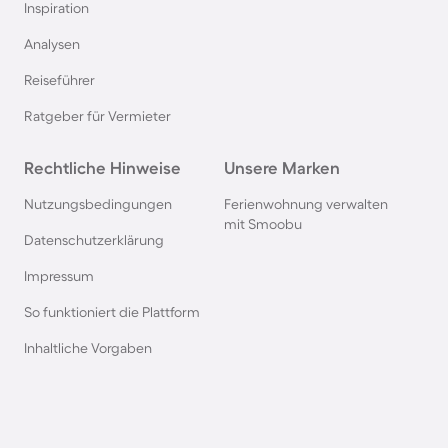
Inspiration
Pensionen auf Sardinien
Analysen
Reiseführer
Pensionen im Bayerischen Wald
Ratgeber für Vermieter
Pensionen an der Polnischen Ostsee
Rechtliche Hinweise
Unsere Marken
Pensionen in Deutschland
Nutzungsbedingungen
Ferienwohnung verwalten
mit Smoobu
Datenschutzerklärung
Pensionen in Süddeutschland
Impressum
So funktioniert die Plattform
Pensionen in Berchtesgaden
Inhaltliche Vorgaben
Pensionen im Spreewald
Pensionen in der Toskana