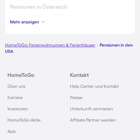
Pensionen in Österreich
Mehr anzeigen
Pensionen in Hamburg
Pensionen in Berlin
HomeToGo: Ferienwohnungen & Ferienhäuser
Pensionen in den
USA
Pensionen im Schwarzwald
HomeToGo
Kontakt
Pensionen in Oberstdorf
Über uns
Help Center und Kontakt
Pensionen in Schweden
Karriere
Presse
Investoren
Unterkunft vermieten
Pensionen in Italien
HomeToGo Aktie
Affiliate Partner werden
Pensionen in Holland
App