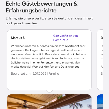
Echte Gästebewertungen &
Erfahrungsberichte
Erfahre, wie unsere verifizierten Bewertungen gesammelt
und geprüft werden.
Gast verifiziert von
Marcus S.
Dagm
HomeToGo
Wir haben unseren Aufenthalt in diesem Apartment sehr
Die Un
genossen. Die Lage ist hervorragend und bietet einen
herger
wunderschönen Ausblick. Besonders beeindruckt hat uns
vorhan
die Ausstattung – sie geht weit über das hinaus, was man
im "H
üblicherweise in einer Ferienwohnung erwartet. Man
mit d
merkt, dass viel Wert auf Komfort und Details gelegt
Anspre
wurde. Wir haben uns rundum wohlgefühlt und würden
unkomp
Bewertet am 19.07.2026 | Familie
Bewer
jederzeit gerne wiederkommen. Eine klare Empfehlung!
gerne