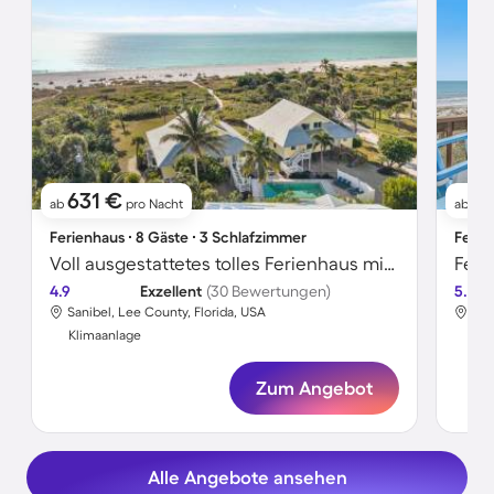
631 €
3
ab
pro Nacht
ab
Ferienhaus ∙ 8 Gäste ∙ 3 Schlafzimmer
Ferie
Voll ausgestattetes tolles Ferienhaus mit Grill und beheiztem Pool | Naturblick | Nah am Strand
Feri
4.9
Exzellent
(30 Bewertungen)
5.0
Sanibel, Lee County, Florida, USA
Eme
Klimaanlage
Kli
Zum Angebot
Alle Angebote ansehen