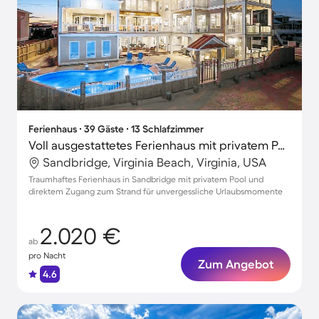
Ferienhaus ∙ 39 Gäste ∙ 13 Schlafzimmer
Voll ausgestattetes Ferienhaus mit privatem Pool und Grill | Strand in der Nähe | Ideal für Homeoffice
Sandbridge, Virginia Beach, Virginia, USA
Traumhaftes Ferienhaus in Sandbridge mit privatem Pool und
direktem Zugang zum Strand für unvergessliche Urlaubsmomente
2.020 €
ab
pro Nacht
Zum Angebot
4.6