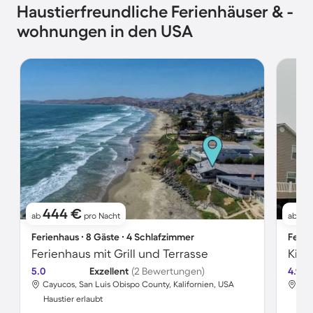
Haustierfreundliche Ferienhäuser & -
wohnungen in den USA
444 €
2
ab
pro Nacht
ab
Ferienhaus ∙ 8 Gäste ∙ 4 Schlafzimmer
Ferie
Ferienhaus mit Grill und Terrasse
5.0
Exzellent
(2 Bewertungen)
4.9
Cayucos, San Luis Obispo County, Kalifornien, USA
Myr
Haustier erlaubt
Hau