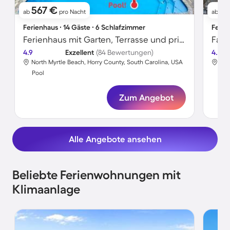
567 €
3
ab
pro Nacht
ab
Ferienhaus ∙ 14 Gäste ∙ 6 Schlafzimmer
Ferie
Ferienhaus mit Garten, Terrasse und privatem Pool | Naturblick
4.9
Exzellent
(84 Bewertungen)
4.4
North Myrtle Beach, Horry County, South Carolina, USA
Mar
Pool
Poo
Zum Angebot
Alle Angebote ansehen
Beliebte Ferienwohnungen mit
Klimaanlage