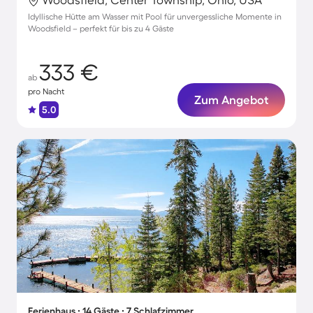
Idyllische Hütte am Wasser mit Pool für unvergessliche Momente in
Woodsfield – perfekt für bis zu 4 Gäste
333 €
ab
pro Nacht
Zum Angebot
5.0
Ferienhaus ∙ 14 Gäste ∙ 7 Schlafzimmer