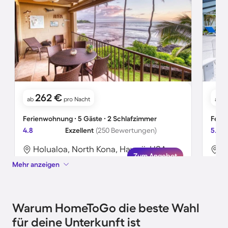
262 €
1
ab
pro Nacht
ab
Ferienwohnung ∙ 5 Gäste ∙ 2 Schlafzimmer
Ferie
4.8
Exzellent
(250 Bewertungen)
5.0
Holualoa, North Kona, Hawaii, USA
P
Zum Angebot
Mehr anzeigen
Warum HomeToGo die beste Wahl
für deine Unterkunft ist