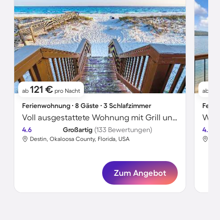
121 €
1
ab
pro Nacht
ab
Ferienwohnung ∙ 8 Gäste ∙ 3 Schlafzimmer
Ferie
Voll ausgestattete Wohnung mit Grill und Pool | Haustiere sind willkommen
4.6
Großartig
(133 Bewertungen)
4.7
Destin, Okaloosa County, Florida, USA
McC
Zum Angebot