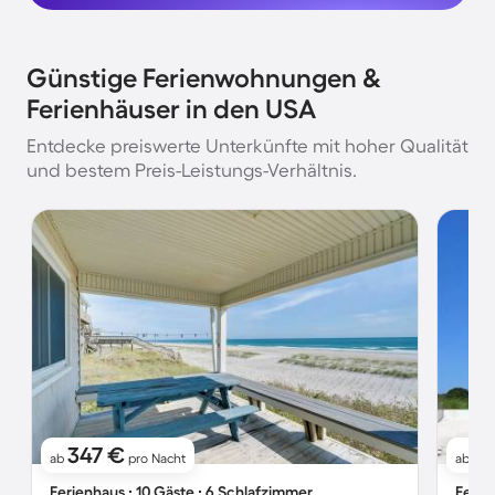
Günstige Ferienwohnungen &
Ferienhäuser in den USA
Entdecke preiswerte Unterkünfte mit hoher Qualität
und bestem Preis-Leistungs-Verhältnis.
347 €
7
ab
pro Nacht
ab
Ferienhaus ∙ 10 Gäste ∙ 6 Schlafzimmer
Ferie