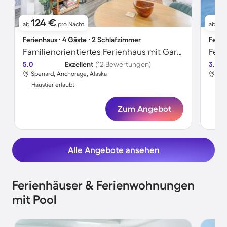
124 €
7
ab
pro Nacht
ab
Ferienhaus ∙ 4 Gäste ∙ 2 Schlafzimmer
Ferie
Familienorientiertes Ferienhaus mit Garten | Haustiere sind willkommen
5.0
Exzellent
(12 Bewertungen)
3.7
Spenard, Anchorage, Alaska
Anc
Haustier erlaubt
Hau
Zum Angebot
Alle Angebote ansehen
Ferienhäuser & Ferienwohnungen
mit Pool