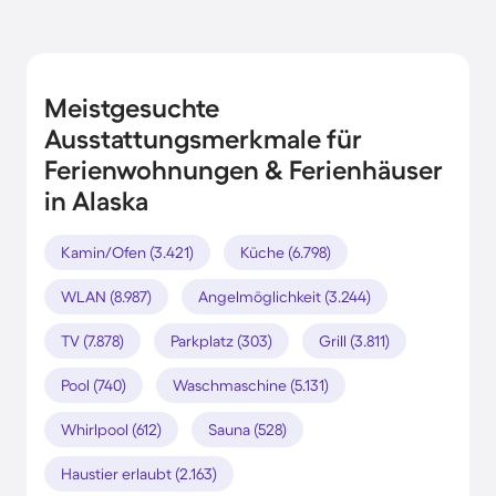
Meistgesuchte
Ausstattungsmerkmale für
Ferienwohnungen & Ferienhäuser
in Alaska
Kamin/Ofen (3.421)
Küche (6.798)
WLAN (8.987)
Angelmöglichkeit (3.244)
TV (7.878)
Parkplatz (303)
Grill (3.811)
Pool (740)
Waschmaschine (5.131)
Whirlpool (612)
Sauna (528)
Haustier erlaubt (2.163)