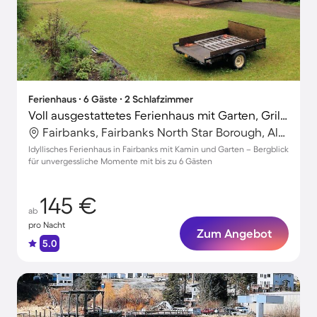
Ferienhaus ∙ 6 Gäste ∙ 2 Schlafzimmer
Voll ausgestattetes Ferienhaus mit Garten, Grill und Terrasse | Bergblick
Fairbanks, Fairbanks North Star Borough, Alaska
Idyllisches Ferienhaus in Fairbanks mit Kamin und Garten – Bergblick
für unvergessliche Momente mit bis zu 6 Gästen
145 €
ab
pro Nacht
Zum Angebot
5.0