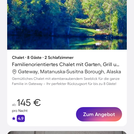
Chalet ∙ 8 Gäste ∙ 2 Schlafzimmer
Familienorientiertes Chalet mit Garten, Grill und Terrasse | Seeblick | Hunde erlaubt
Gateway, Matanuska-Susitna Borough, Alaska
Gemütliches Chalet mit atemberaubendem Seeblick für die ganze
Familie in Gateway – Ihr perfekter Rückzugsort für bis zu 8 Gäste!
145 €
ab
pro Nacht
Zum Angebot
4.9