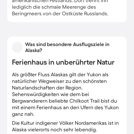
amerikanischen Festlands. Dort trennt ihn
lediglich die schmale Meerenge des
Beringmeers von der Ostküste Russlands.
Mit einer Ferienwohnung in Alaska urlaubst du
im kühlsten Staat der USA - und bist dennoch
von der eurasischen Festplatte nicht weit
Was sind besondere Ausflugsziele in
entfernt. Rund um deine Unterkunft bietet der
Alaska?
US-Bundesstaat eine einzigartige Naturkulisse:
Ein wahres Mekka für Outdoorsportler und
Ferienhaus in unberührter Natur
Natururlauber, auf deren Liste der schönsten
Reiseziele der Welt Alaska meist ganz oben
Als größter Fluss Alaskas gilt der Yukon als
steht.
natürlicher Wegweiser zu den schönsten
Naturlandschaften der Region.
Sehenswürdigkeiten wie dem bei
Bergwanderern beliebte Chilkoot Trail bist du
mit einem Ferienhaus an den Ufern des Yukon
ganz nah.
Die Kultur indigener Völker Nordamerikas ist in
Alaska vielerorts noch sehr lebendig.