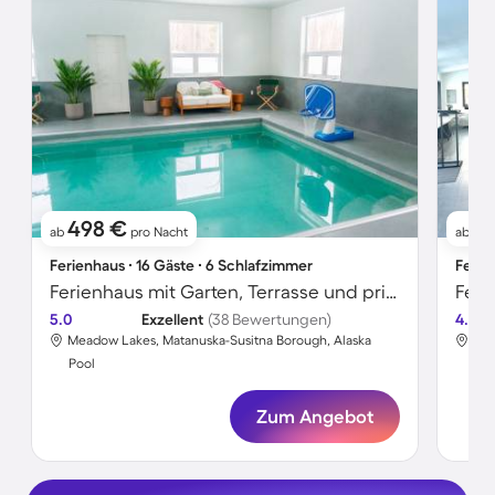
498 €
3
ab
pro Nacht
ab
Ferienhaus ∙ 16 Gäste ∙ 6 Schlafzimmer
Ferie
Ferienhaus mit Garten, Terrasse und privatem Pool | Bergblick
5.0
Exzellent
(38 Bewertungen)
4.6
Meadow Lakes, Matanuska-Susitna Borough, Alaska
Tan
Pool
Poo
Zum Angebot