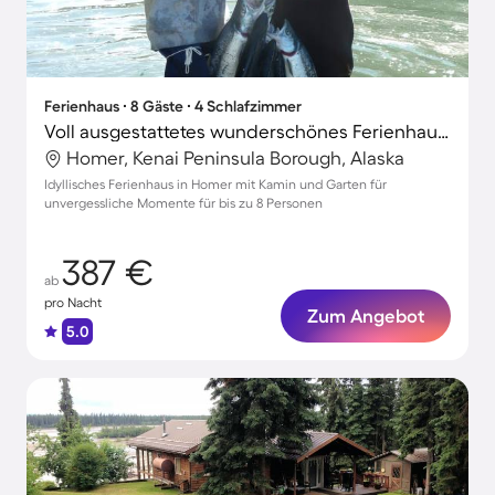
Ferienhaus ∙ 8 Gäste ∙ 4 Schlafzimmer
Voll ausgestattetes wunderschönes Ferienhaus mit Terrasse, Grill und Garten | Stadtblick
Homer, Kenai Peninsula Borough, Alaska
Idyllisches Ferienhaus in Homer mit Kamin und Garten für
unvergessliche Momente für bis zu 8 Personen
387 €
ab
pro Nacht
Zum Angebot
5.0