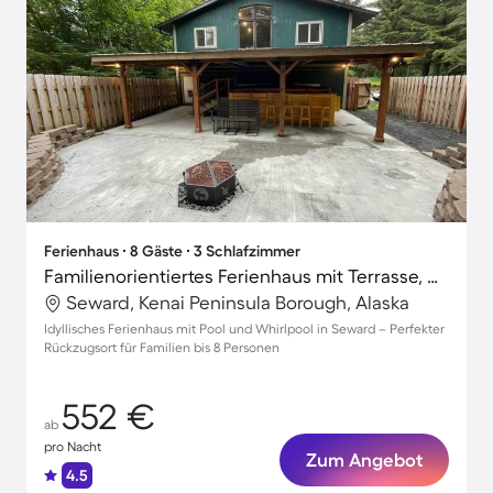
Ferienhaus ∙ 8 Gäste ∙ 3 Schlafzimmer
Familienorientiertes Ferienhaus mit Terrasse, Whirlpool und Garten
Seward, Kenai Peninsula Borough, Alaska
Idyllisches Ferienhaus mit Pool und Whirlpool in Seward – Perfekter
Rückzugsort für Familien bis 8 Personen
552 €
ab
pro Nacht
Zum Angebot
4.5