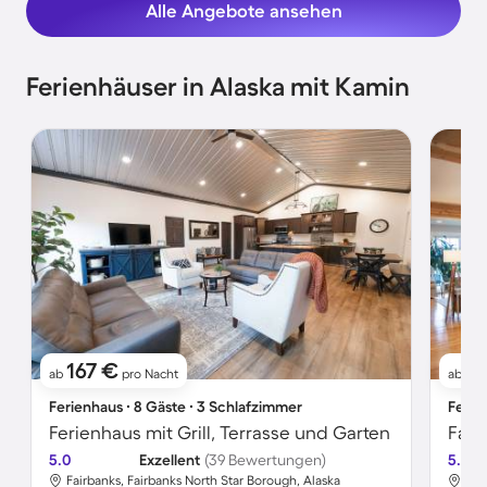
Alle Angebote ansehen
Ferienhäuser in Alaska mit Kamin
167 €
8
ab
pro Nacht
ab
Ferienhaus ∙ 8 Gäste ∙ 3 Schlafzimmer
Ferie
Ferienhaus mit Grill, Terrasse und Garten
5.0
Exzellent
(39 Bewertungen)
5.0
Fairbanks, Fairbanks North Star Borough, Alaska
Bas