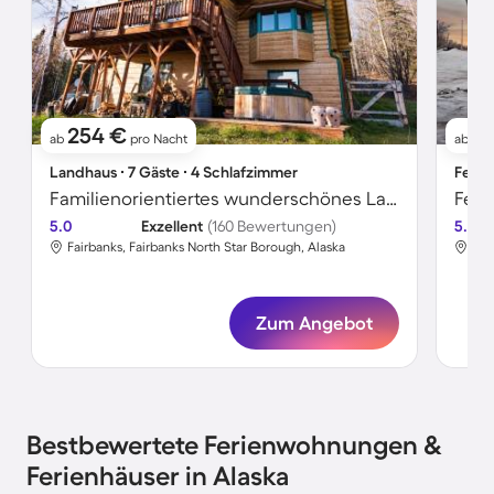
254 €
17
ab
pro Nacht
ab
Landhaus ∙ 7 Gäste ∙ 4 Schlafzimmer
Ferie
Familienorientiertes wunderschönes Landhaus mit Garten, Whirlpool und Terrasse | Bergblick | Ideal für Homeoffice
Feri
5.0
Exzellent
(160 Bewertungen)
5.0
Fairbanks, Fairbanks North Star Borough, Alaska
Was
Zum Angebot
Bestbewertete Ferienwohnungen &
Ferienhäuser in Alaska