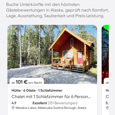
Buche Unterkünfte mit den höchsten
Gästebewertungen in Alaska, geprüft nach Komfort,
Lage, Ausstattung, Sauberkeit und Preis-Leistung.
101 €
1
ab
pro Nacht
ab
Hütte ∙ 6 Gäste ∙ 1 Schlafzimmer
Hütte
Chalet mit 1 Schlafzimmer für 6 Personen
Chal
4.9
Exzellent
(131 Bewertungen)
5.0
Meadow Lakes, Matanuska-Susitna Borough, Alaska
Fai