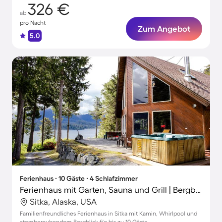
326 €
ab
pro Nacht
Zum Angebot
5.0
Ferienhaus ∙ 10 Gäste ∙ 4 Schlafzimmer
Ferienhaus mit Garten, Sauna und Grill | Bergblick
Sitka, Alaska, USA
Familienfreundliches Ferienhaus in Sitka mit Kamin, Whirlpool und
atemberaubendem Bergblick für bis zu 10 Gäste