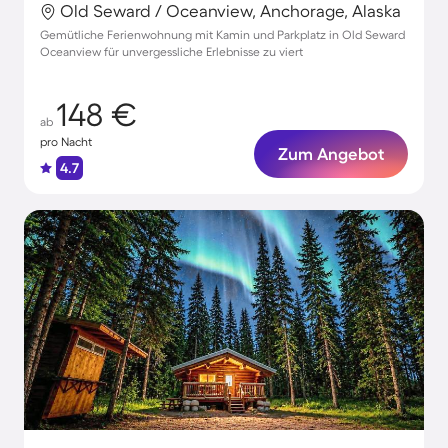
Old Seward / Oceanview, Anchorage, Alaska
Gemütliche Ferienwohnung mit Kamin und Parkplatz in Old Seward
Oceanview für unvergessliche Erlebnisse zu viert
148 €
ab
pro Nacht
Zum Angebot
4.7