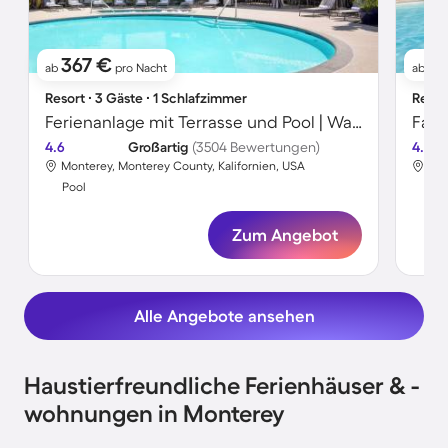
367 €
2
ab
pro Nacht
ab
Resort ∙ 3 Gäste ∙ 1 Schlafzimmer
Resor
Ferienanlage mit Terrasse und Pool | Wasserblick
4.6
Großartig
(3504 Bewertungen)
4.3
Monterey, Monterey County, Kalifornien, USA
Mon
Pool
Poo
Zum Angebot
Alle Angebote ansehen
Haustierfreundliche Ferienhäuser & -
wohnungen in Monterey