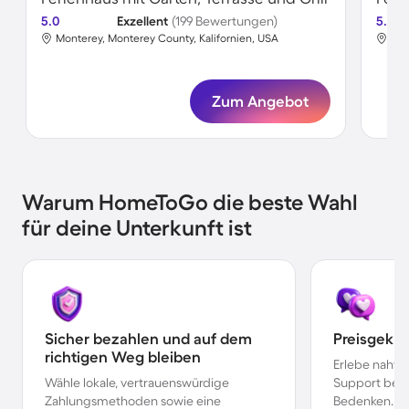
5.0
Exzellent
(199 Bewertungen)
5.0
Monterey, Monterey County, Kalifornien, USA
Mon
Zum Angebot
Warum HomeToGo die beste Wahl
für deine Unterkunft ist
Sicher bezahlen und auf dem
Preisgekr
richtigen Weg bleiben
Erlebe nahtl
Wähle lokale, vertrauenswürdige
Support bei 
Zahlungsmethoden sowie eine
Bedenken.