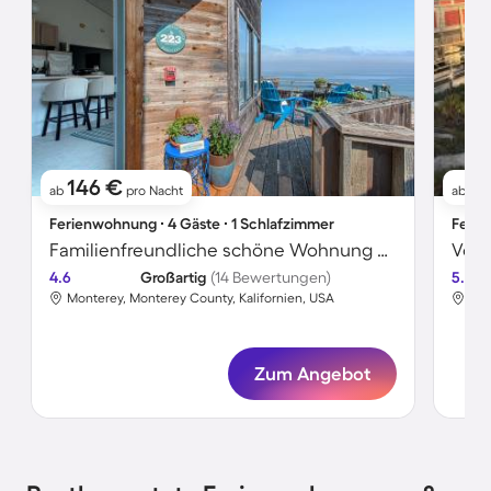
146 €
2
ab
pro Nacht
ab
Ferienwohnung ∙ 4 Gäste ∙ 1 Schlafzimmer
Ferie
Familienfreundliche schöne Wohnung mit Terrasse, Pool und Whirlpool | Naturblick | Neben dem Strand
4.6
Großartig
(14 Bewertungen)
5.0
Monterey, Monterey County, Kalifornien, USA
Mon
Zum Angebot