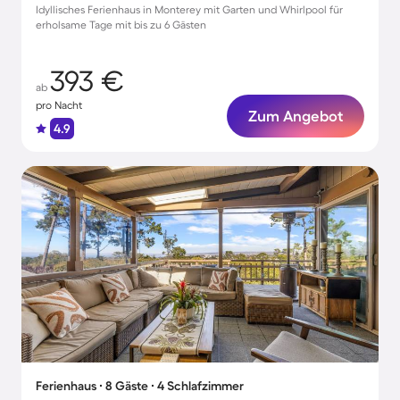
Idyllisches Ferienhaus in Monterey mit Garten und Whirlpool für
erholsame Tage mit bis zu 6 Gästen
393 €
ab
pro Nacht
Zum Angebot
4.9
Ferienhaus ∙ 8 Gäste ∙ 4 Schlafzimmer