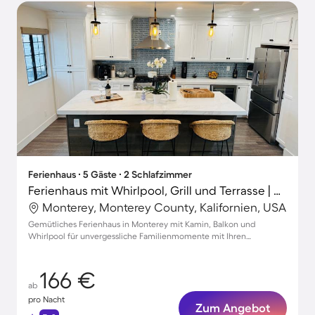
Ferienhaus ∙ 5 Gäste ∙ 2 Schlafzimmer
Ferienhaus mit Whirlpool, Grill und Terrasse | Stadtblick | Perfekt für die Arbeit von Zuhause
Monterey, Monterey County, Kalifornien, USA
Gemütliches Ferienhaus in Monterey mit Kamin, Balkon und
Whirlpool für unvergessliche Familienmomente mit Ihren
Haustieren
166 €
ab
pro Nacht
Zum Angebot