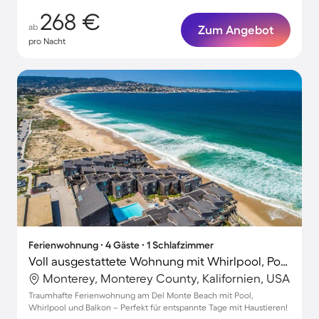
268 €
ab
Zum Angebot
pro Nacht
Ferienwohnung ∙ 4 Gäste ∙ 1 Schlafzimmer
Voll ausgestattete Wohnung mit Whirlpool, Pool und Sauna | Naturblick | Neben dem Strand | Haustierfreundlich
Monterey, Monterey County, Kalifornien, USA
Traumhafte Ferienwohnung am Del Monte Beach mit Pool,
Whirlpool und Balkon – Perfekt für entspannte Tage mit Haustieren!