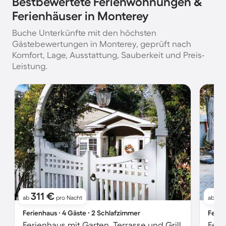
Bestbewertete Ferienwohnungen &
Ferienhäuser in Monterey
Buche Unterkünfte mit den höchsten
Gästebewertungen in Monterey, geprüft nach
Komfort, Lage, Ausstattung, Sauberkeit und Preis-
Leistung.
311 €
7
ab
pro Nacht
ab
Ferienhaus ∙ 4 Gäste ∙ 2 Schlafzimmer
Ferie
Ferienhaus mit Garten, Terrasse und Grill