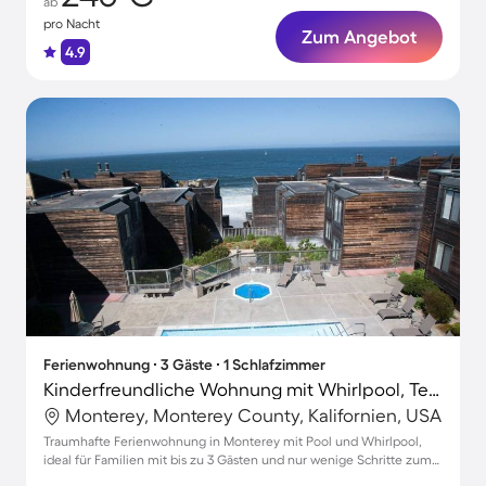
ab
pro Nacht
Zum Angebot
4.9
Ferienwohnung ∙ 3 Gäste ∙ 1 Schlafzimmer
Kinderfreundliche Wohnung mit Whirlpool, Terrasse und Sauna | Nah am Strand
Monterey, Monterey County, Kalifornien, USA
Traumhafte Ferienwohnung in Monterey mit Pool und Whirlpool,
ideal für Familien mit bis zu 3 Gästen und nur wenige Schritte zum
Strand!