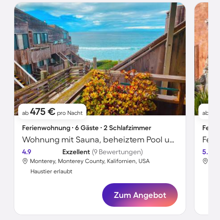
475 €
1.
ab
pro Nacht
ab
Ferienwohnung ∙ 6 Gäste ∙ 2 Schlafzimmer
Ferie
Wohnung mit Sauna, beheiztem Pool und Terrasse
4.9
Exzellent
(9 Bewertungen)
5.0
Monterey, Monterey County, Kalifornien, USA
Mon
Haustier erlaubt
Hau
Zum Angebot