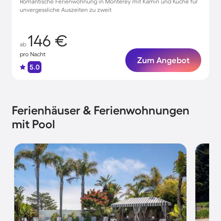
Romantische Ferienwohnung in Monterey mit Kamin und Küche für
unvergessliche Auszeiten zu zweit
146 €
ab
pro Nacht
Zum Angebot
5.0
Ferienhäuser & Ferienwohnungen
mit Pool