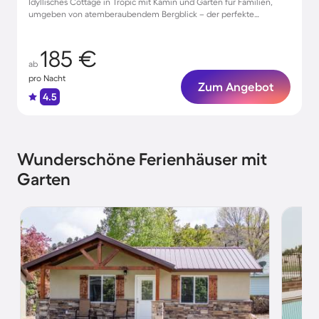
Idyllisches Cottage in Tropic mit Kamin und Garten für Familien,
umgeben von atemberaubendem Bergblick – der perfekte
Rückzugsort!
185 €
ab
pro Nacht
Zum Angebot
4.5
Wunderschöne Ferienhäuser mit
Garten