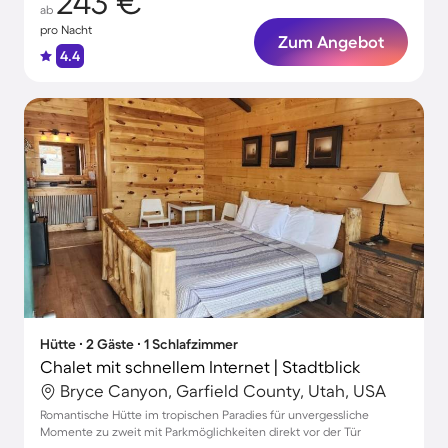
243 €
ab
pro Nacht
Zum Angebot
4.4
Hütte ∙ 2 Gäste ∙ 1 Schlafzimmer
Chalet mit schnellem Internet | Stadtblick
Bryce Canyon, Garfield County, Utah, USA
Romantische Hütte im tropischen Paradies für unvergessliche
Momente zu zweit mit Parkmöglichkeiten direkt vor der Tür