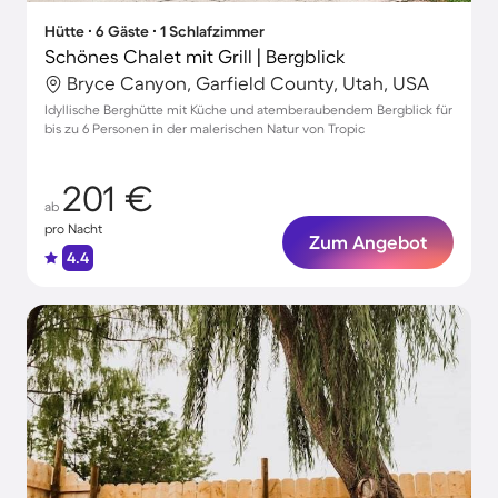
Hütte ∙ 6 Gäste ∙ 1 Schlafzimmer
Schönes Chalet mit Grill | Bergblick
Bryce Canyon, Garfield County, Utah, USA
Idyllische Berghütte mit Küche und atemberaubendem Bergblick für
bis zu 6 Personen in der malerischen Natur von Tropic
201 €
ab
pro Nacht
Zum Angebot
4.4