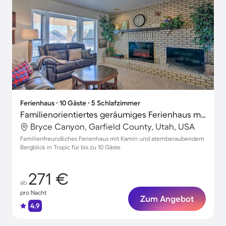
Ferienhaus ∙ 10 Gäste ∙ 5 Schlafzimmer
Familienorientiertes geräumiges Ferienhaus mit Terrasse und Grill | Bergblick
Bryce Canyon, Garfield County, Utah, USA
Familienfreundliches Ferienhaus mit Kamin und atemberaubendem
Bergblick in Tropic für bis zu 10 Gäste
271 €
ab
pro Nacht
Zum Angebot
4.9