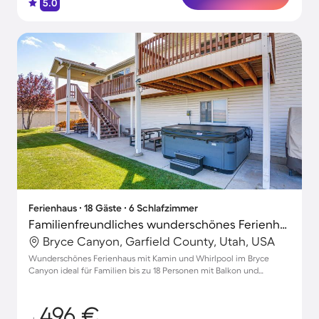
5.0
Ferienhaus ∙ 18 Gäste ∙ 6 Schlafzimmer
Familienfreundliches wunderschönes Ferienhaus mit Grill, Whirlpool und Terrasse
Bryce Canyon, Garfield County, Utah, USA
Wunderschönes Ferienhaus mit Kamin und Whirlpool im Bryce
Canyon ideal für Familien bis zu 18 Personen mit Balkon und
Parkmöglichkeiten
496 €