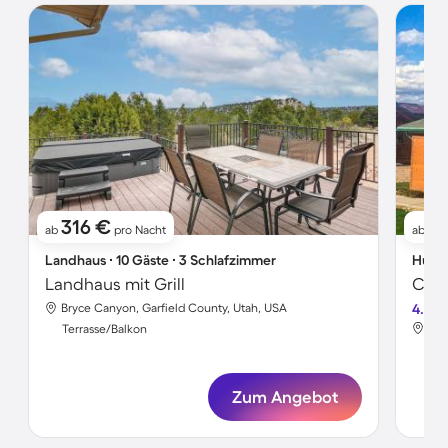
316 €
2
ab
pro Nacht
ab
Landhaus ∙ 10 Gäste ∙ 3 Schlafzimmer
Hütte
Landhaus mit Grill
Char
Bryce Canyon, Garfield County, Utah, USA
4.4
Bry
Terrasse/Balkon
Ter
Zum Angebot