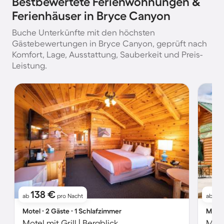
Bestbewertete Ferienwohnungen &
Ferienhäuser in Bryce Canyon
Buche Unterkünfte mit den höchsten
Gästebewertungen in Bryce Canyon, geprüft nach
Komfort, Lage, Ausstattung, Sauberkeit und Preis-
Leistung.
138 €
1
ab
pro Nacht
ab
Motel ∙ 2 Gäste ∙ 1 Schlafzimmer
Motel
Motel mit Grill | Bergblick
Motel