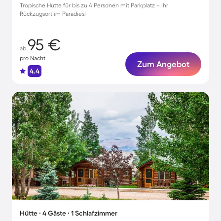
Tropische Hütte für bis zu 4 Personen mit Parkplatz – Ihr
Rückzugsort im Paradies!
95 €
ab
pro Nacht
Zum Angebot
4.4
Hütte ∙ 4 Gäste ∙ 1 Schlafzimmer