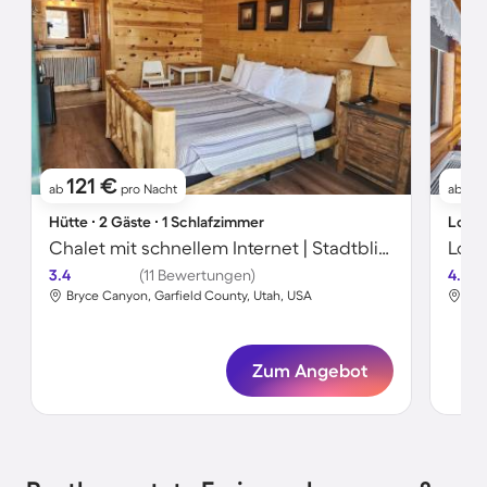
121 €
17
ab
pro Nacht
ab
Hütte ∙ 2 Gäste ∙ 1 Schlafzimmer
Lodge
Chalet mit schnellem Internet | Stadtblick
Lodg
3.4
(11 Bewertungen)
4.4
Bryce Canyon, Garfield County, Utah, USA
Bry
Zum Angebot