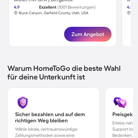
4.9
Exzellent
(1001 Bewertungen)
4.9
Bryce Canyon, Garfield County, Utah, USA
Bry
Zum Angebot
Warum HomeToGo die beste Wahl
für deine Unterkunft ist
Sicher bezahlen und auf dem
Preisgekr
richtigen Weg bleiben
Erlebe nahtl
Wähle lokale, vertrauenswürdige
Support bei 
Zahlungsmethoden sowie eine
Bedenken.