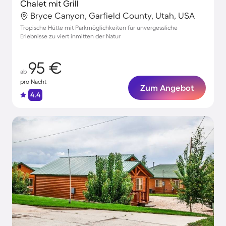
Chalet mit Grill
Bryce Canyon, Garfield County, Utah, USA
Tropische Hütte mit Parkmöglichkeiten für unvergessliche
Erlebnisse zu viert inmitten der Natur
95 €
ab
pro Nacht
Zum Angebot
4.4