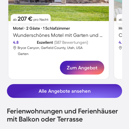
207 €
17
ab
pro Nacht
ab
Motel ∙ 2 Gäste ∙ 1 Schlafzimmer
Hütte
Wunderschönes Motel mit Garten und Terrasse | Bergblick
4.8
Exzellent
(587 Bewertungen)
4.3
Bryce Canyon, Garfield County, Utah, USA
Bry
Garten
Gar
Zum Angebot
Alle Angebote ansehen
Ferienwohnungen und Ferienhäuser
mit Balkon oder Terrasse