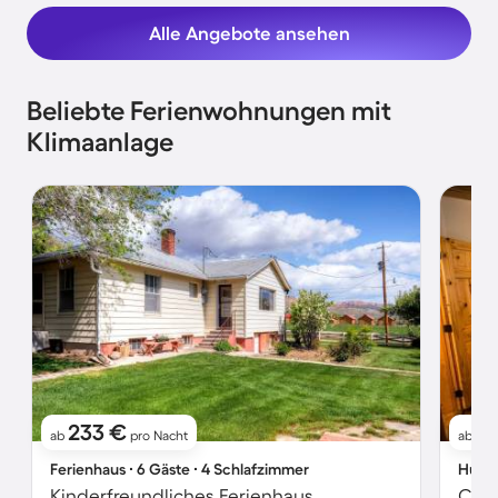
Alle Angebote ansehen
Beliebte Ferienwohnungen mit
Klimaanlage
233 €
2
ab
pro Nacht
ab
Ferienhaus ∙ 6 Gäste ∙ 4 Schlafzimmer
Hütte
Kinderfreundliches Ferienhaus
Chal